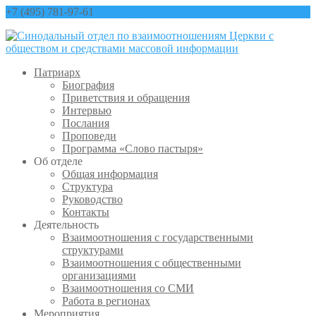
+7 (495) 781-97-61
contact@sinfo-mp.ru
Патриарх
Биография
Приветствия и обращения
Интервью
Послания
Проповеди
Программа «Слово пастыря»
Об отделе
Общая информация
Структура
Руководство
Контакты
Деятельность
Взаимоотношения с государственными
структурами
Взаимоотношения с общественными
организациями
Взаимоотношения со СМИ
Работа в регионах
Мероприятия