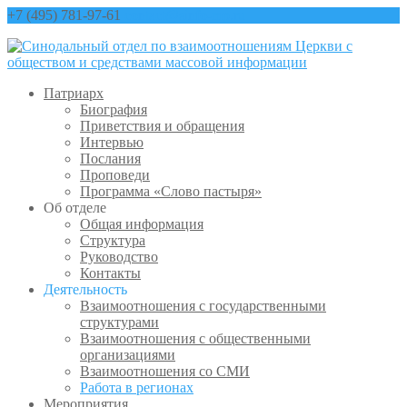
+7 (495) 781-97-61
contact@sinfo-mp.ru
Патриарх
Биография
Приветствия и обращения
Интервью
Послания
Проповеди
Программа «Слово пастыря»
Об отделе
Общая информация
Структура
Руководство
Контакты
Деятельность
Взаимоотношения с государственными
структурами
Взаимоотношения с общественными
организациями
Взаимоотношения со СМИ
Работа в регионах
Мероприятия