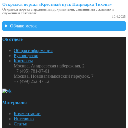
Открылся портал «Крестный путь Патриарха Тихона»
Открылся портал с архивными документами, связанными с жизнью и
служением святителя
10.4.2025
Облако меток
Об отделе
Общая информация
Руководство
Контакты
Москва, Андреевская набережная, 2
+7 (495) 781-97-61
Москва, Нововаганьковский переулок, 7
+7 (499) 252-47-12
Материалы
Комментарии
Интервью
Статьи