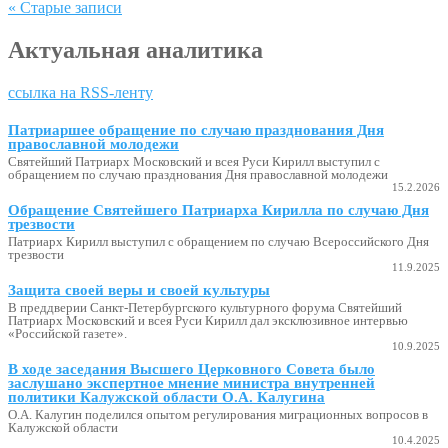
« Старые записи
Актуальная аналитика
ссылка на RSS-ленту
Патриаршее обращение по случаю празднования Дня
православной молодежи
Святейший Патриарх Московский и всея Руси Кирилл выступил с
обращением по случаю празднования Дня православной молодежи
15.2.2026
Обращение Святейшего Патриарха Кирилла по случаю Дня
трезвости
Патриарх Кирилл выступил с обращением по случаю Всероссийского Дня
трезвости
11.9.2025
Защита своей веры и своей культуры
В преддверии Санкт-Петербургского культурного форума Святейший
Патриарх Московский и всея Руси Кирилл дал эксклюзивное интервью
«Российской газете».
10.9.2025
В ходе заседания Высшего Церковного Совета было
заслушано экспертное мнение министра внутренней
политики Калужской области О.А. Калугина
О.А. Калугин поделился опытом регулирования миграционных вопросов в
Калужской области
10.4.2025