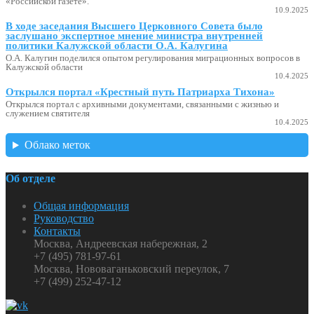
«Российской газете».
10.9.2025
В ходе заседания Высшего Церковного Совета было
заслушано экспертное мнение министра внутренней
политики Калужской области О.А. Калугина
О.А. Калугин поделился опытом регулирования миграционных вопросов в
Калужской области
10.4.2025
Открылся портал «Крестный путь Патриарха Тихона»
Открылся портал с архивными документами, связанными с жизнью и
служением святителя
10.4.2025
Облако меток
Об отделе
Общая информация
Руководство
Контакты
Москва, Андреевская набережная, 2
+7 (495) 781-97-61
Москва, Нововаганьковский переулок, 7
+7 (499) 252-47-12