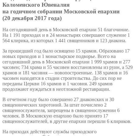
Коломенского Ювеналия
на годичном собрании Московской епархии
(20 декабря 2017 года)
На сегодняшний день в Московской епархии 51 благочиние.
На 1 191 приходах и в 24 монастырях совершают служение 1
564 клирика, из которых 1 441 священников и 123 диакона.
За прошедший год было освящено 15 храмов. Образовано 17
новых приходов и 1 монастырское подворье. Всего на
сегодняшний день в Московской епархии 1 999 храмов и 277
часовен; 734 храма и 55 часовен восстановлены из руин, а 529
храмов и 181 часовня — новопостроенные. 138 храмов и 16
часовен находятся в стадии строительства. До сих пор не
переданы Церкви 16 храмов и 1 часовня. 249 храмов
продолжают нуждаться в неотложной реставрации.
В отчетном году было совершено 27 диаконских и 30
священнических хиротоний. За штат почислено 2
священнослужителя, запрещены в священнослужении 6
человек. В Московскую епархию было принято 17
священнослужителей, в другие епархии перешли 6 клириков.
На приходах действуют службы приходского