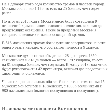
На 1 декабря этого года количество храмов и часовен города
Москвы составило 1 179, то есть на 25 больше, чем годом
ранее.
По итогам 2018 года в Москве мною будут совершены 9
освящений храмов чином великого освящения, включая два
предстоящих освящения. Также за пределами Москвы я
совершил 9 великих и малых освящений храмов.
В 516 московских храмах богослужение совершается не реже
одного раза в неделю, что составляет прирост в 9 храмов.
Московское духовенство объединяет 28 архиереев, 1350
священников и 414 диаконов — всего 1792 клирика, то есть
на 81 клирика больше, чем год назад. К концу 2018 года мною
будут рукоположены 42 пресвитера, включая две предстоящих
хиротонии, и 6 диаконов.
Число ставропигиальных обителей остается неизменным: 15
мужских монастырей и 18 женских, с 1035 насельниками и
980 насельницами (включая послушников и послушниц).
Из доклада митрополита Крутицкого и