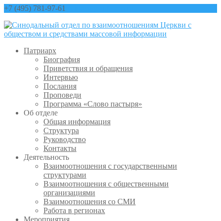
+7 (495) 781-97-61
contact@sinfo-mp.ru
Патриарх
Биография
Приветствия и обращения
Интервью
Послания
Проповеди
Программа «Слово пастыря»
Об отделе
Общая информация
Структура
Руководство
Контакты
Деятельность
Взаимоотношения с государственными
структурами
Взаимоотношения с общественными
организациями
Взаимоотношения со СМИ
Работа в регионах
Мероприятия