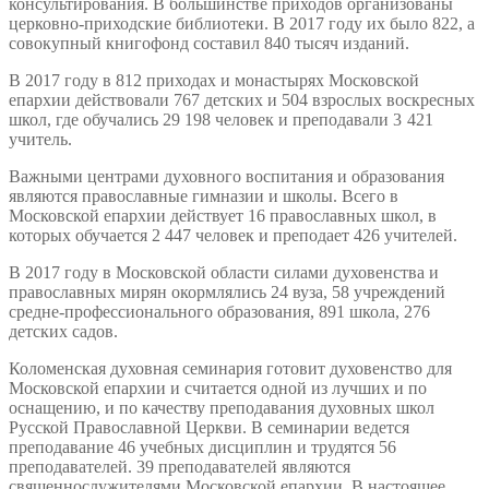
консультирования. В большинстве приходов организованы
церковно-приходские библиотеки. В 2017 году их было 822, а
совокупный книгофонд составил 840 тысяч изданий.
В 2017 году в 812 приходах и монастырях Московской
епархии действовали 767 детских и 504 взрослых воскресных
школ, где обучались 29 198 человек и преподавали 3 421
учитель.
Важными центрами духовного воспитания и образования
являются православные гимназии и школы. Всего в
Московской епархии действует 16 православных школ, в
которых обучается 2 447 человек и преподает 426 учителей.
В 2017 году в Московской области силами духовенства и
православных мирян окормлялись 24 вуза, 58 учреждений
средне-профессионального образования, 891 школа, 276
детских садов.
Коломенская духовная семинария готовит духовенство для
Московской епархии и считается одной из лучших и по
оснащению, и по качеству преподавания духовных школ
Русской Православной Церкви. В семинарии ведется
преподавание 46 учебных дисциплин и трудятся 56
преподавателей. 39 преподавателей являются
священнослужителями Московской епархии. В настоящее