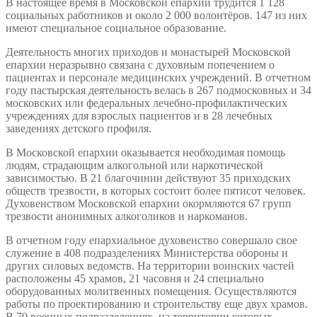
В настоящее время в Московской епархии трудится 1 128
социальных работников и около 2 000 волонтёров. 147 из них
имеют специальное социальное образование.
Деятельность многих приходов и монастырей Московской
епархии неразрывно связана с духовным попечением о
пациентах и персонале медицинских учреждений. В отчетном
году пастырская деятельность велась в 267 подмосковных и 34
московских или федеральных лечебно-профилактических
учреждениях для взрослых пациентов и в 28 лечебных
заведениях детского профиля.
В Московской епархии оказывается необходимая помощь
людям, страдающим алкогольной или наркотической
зависимостью. В 21 благочинии действуют 35 приходских
обществ трезвости, в которых состоит более пятисот человек.
Духовенством Московской епархии окормляются 67 групп
трезвости анонимных алкоголиков и наркоманов.
В отчетном году епархиальное духовенство совершало свое
служение в 408 подразделениях Министерства обороны и
других силовых ведомств. На территории воинских частей
расположены 45 храмов, 21 часовня и 24 специально
оборудованных молитвенных помещения. Осуществляются
работы по проектированию и строительству еще двух храмов.
В 70 военных подразделениях, на территории которых