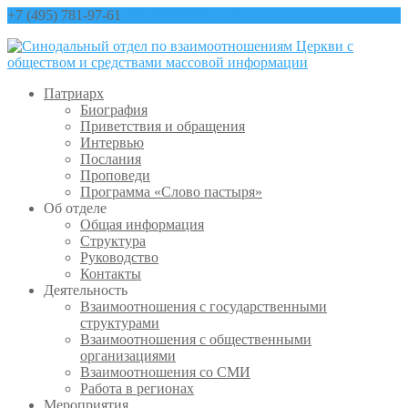
+7 (495) 781-97-61
contact@sinfo-mp.ru
Патриарх
Биография
Приветствия и обращения
Интервью
Послания
Проповеди
Программа «Слово пастыря»
Об отделе
Общая информация
Структура
Руководство
Контакты
Деятельность
Взаимоотношения с государственными
структурами
Взаимоотношения с общественными
организациями
Взаимоотношения со СМИ
Работа в регионах
Мероприятия