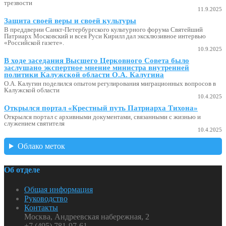
трезвости
11.9.2025
Защита своей веры и своей культуры
В преддверии Санкт-Петербургского культурного форума Святейший
Патриарх Московский и всея Руси Кирилл дал эксклюзивное интервью
«Российской газете».
10.9.2025
В ходе заседания Высшего Церковного Совета было
заслушано экспертное мнение министра внутренней
политики Калужской области О.А. Калугина
О.А. Калугин поделился опытом регулирования миграционных вопросов в
Калужской области
10.4.2025
Открылся портал «Крестный путь Патриарха Тихона»
Открылся портал с архивными документами, связанными с жизнью и
служением святителя
10.4.2025
Облако меток
Об отделе
Общая информация
Руководство
Контакты
Москва, Андреевская набережная, 2
+7 (495) 781-97-61