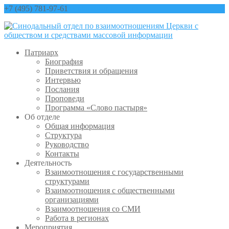
+7 (495) 781-97-61
contact@sinfo-mp.ru
Патриарх
Биография
Приветствия и обращения
Интервью
Послания
Проповеди
Программа «Слово пастыря»
Об отделе
Общая информация
Структура
Руководство
Контакты
Деятельность
Взаимоотношения с государственными
структурами
Взаимоотношения с общественными
организациями
Взаимоотношения со СМИ
Работа в регионах
Мероприятия