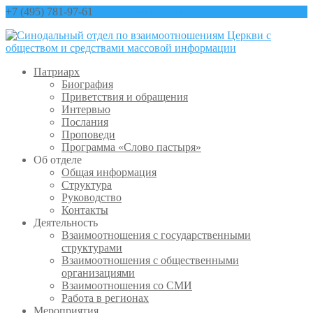
+7 (495) 781-97-61
contact@sinfo-mp.ru
Патриарх
Биография
Приветствия и обращения
Интервью
Послания
Проповеди
Программа «Слово пастыря»
Об отделе
Общая информация
Структура
Руководство
Контакты
Деятельность
Взаимоотношения с государственными
структурами
Взаимоотношения с общественными
организациями
Взаимоотношения со СМИ
Работа в регионах
Мероприятия