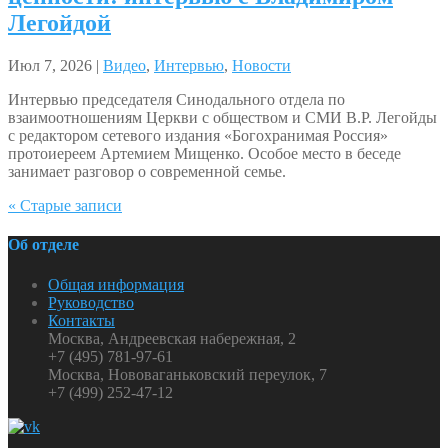
Легойдой
Июл 7, 2026 |
Видео
,
Интервью
,
Новости
Интервью председателя Синодального отдела по
взаимоотношениям Церкви с обществом и СМИ В.Р. Легойды
с редактором сетевого издания «Богохранимая Россия»
протоиереем Артемием Мищенко. Особое место в беседе
занимает разговор о современной семье.
« Старые записи
Об отделе
Общая информация
Руководство
Контакты
Москва, Андреевская набережная, 2
+7 (495) 781-97-61
Москва, Нововаганьковский переулок, 7
+7 (499) 252-47-12