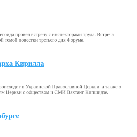
ойда провел встречу с инспекторами труда. Встреча
й темой повестки третьего дня Форума.
арха Кирилла
происходит в Украинской Православной Церкви, а также о
иям Церкви с обществом и СМИ Вахтанг Кипшидзе.
рбурге