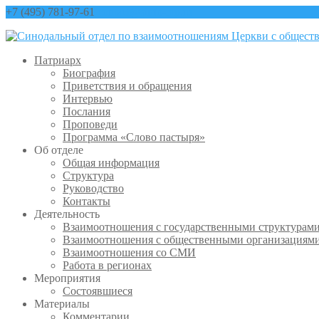
+7 (495) 781-97-61
contact@sinfo-mp.ru
Патриарх
Биография
Приветствия и обращения
Интервью
Послания
Проповеди
Программа «Слово пастыря»
Об отделе
Общая информация
Структура
Руководство
Контакты
Деятельность
Взаимоотношения с государственными структурам
Взаимоотношения с общественными организациям
Взаимоотношения со СМИ
Работа в регионах
Мероприятия
Состоявшиеся
Материалы
Комментарии