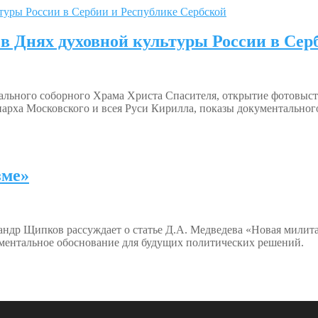
в Днях духовной культуры России в Сер
льного соборного Храма Христа Спасителя, открытие фотовыст
иарха Московского и всея Руси Кирилла, показы документально
зме»
андр Щипков рассуждает о статье Д.А. Медведева «Новая милит
аментальное обоснование для будущих политических решений.