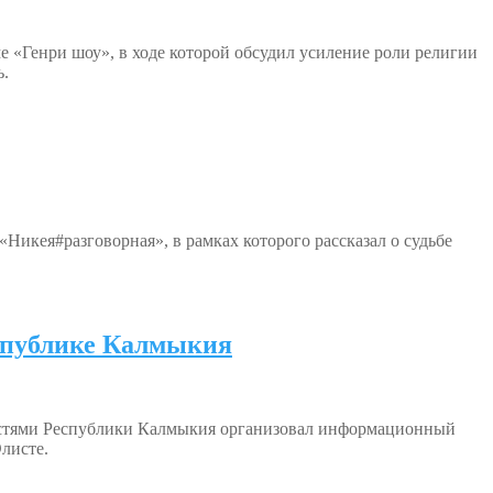
 «Генри шоу», в ходе которой обсудил усиление роли религии
ь.
Никея#разговорная», в рамках которого рассказал о судьбе
еспублике Калмыкия
астями Республики Калмыкия организовал информационный
листе.