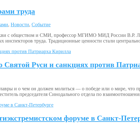
рами труда
рами
,
Новости
,
Событие
кви с обществом и СМИ, профессор МГИМО МИД России В.Р. Лег
ых инспекторов труда. Традиционные ценности стали центрально
о Святой Руси и санкциях против Патри
лавры и о чем он должен молиться — о победе или о мире, что 
еститель председателя Синодального отдела по взаимоотношен
тиэкстремистском форуме в Санкт-Пете