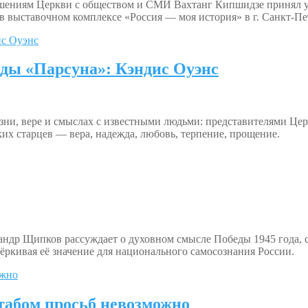
ошениям Церкви с обществом и СМИ Вахтанг Кипшидзе принял уч
в выставочном комплексе «Россия — моя история» в г. Санкт-Пе
ды «Парсуна»: Кэндис Оуэнс
ни, вере и смыслах с известными людьми: представителями Церк
х старцев — вера, надежда, любовь, терпение, прощение.
андр Щипков рассуждает о духовном смысле Победы 1945 года, 
ркивая её значение для национального самосознания России.
табом просьб невозможно