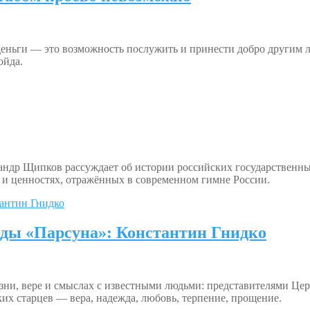
деньги — это возможность послужить и принести добро другим л
ойда.
андр Щипков рассуждает об истории российских государственн
 и ценностях, отражённых в современном гимне России.
ды «Парсуна»: Константин Гнидко
ни, вере и смыслах с известными людьми: представителями Церк
х старцев — вера, надежда, любовь, терпение, прощение.