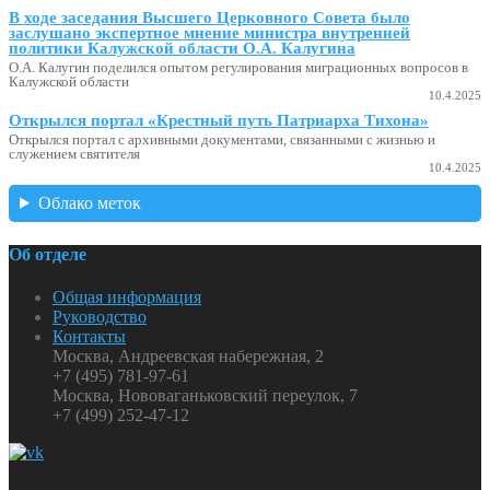
В ходе заседания Высшего Церковного Совета было
заслушано экспертное мнение министра внутренней
политики Калужской области О.А. Калугина
О.А. Калугин поделился опытом регулирования миграционных вопросов в
Калужской области
10.4.2025
Открылся портал «Крестный путь Патриарха Тихона»
Открылся портал с архивными документами, связанными с жизнью и
служением святителя
10.4.2025
Облако меток
Об отделе
Общая информация
Руководство
Контакты
Москва, Андреевская набережная, 2
+7 (495) 781-97-61
Москва, Нововаганьковский переулок, 7
+7 (499) 252-47-12