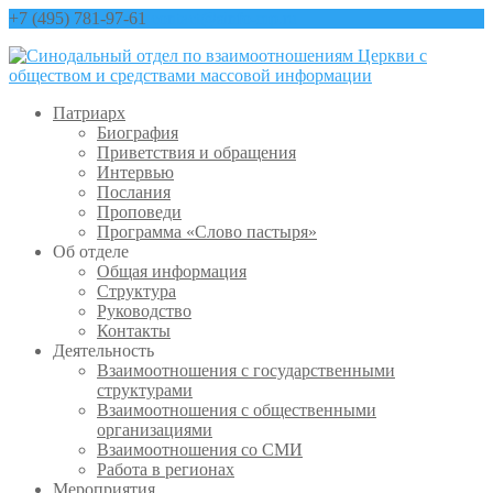
+7 (495) 781-97-61
contact@sinfo-mp.ru
Патриарх
Биография
Приветствия и обращения
Интервью
Послания
Проповеди
Программа «Слово пастыря»
Об отделе
Общая информация
Структура
Руководство
Контакты
Деятельность
Взаимоотношения с государственными
структурами
Взаимоотношения с общественными
организациями
Взаимоотношения со СМИ
Работа в регионах
Мероприятия