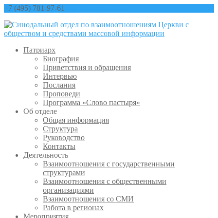
+7 (495) 781-97-61
contact@sinfo-mp.ru
Патриарх
Биография
Приветствия и обращения
Интервью
Послания
Проповеди
Программа «Слово пастыря»
Об отделе
Общая информация
Структура
Руководство
Контакты
Деятельность
Взаимоотношения с государственными
структурами
Взаимоотношения с общественными
организациями
Взаимоотношения со СМИ
Работа в регионах
Мероприятия