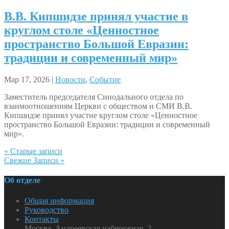
В.В. Кипшидзе принял участие в
круглом столе «Ценностное
пространство Большой Евразии:
традиции и современный мир»
Мар 17, 2026 |
Новости
,
Событие
Заместитель председателя Синодального отдела по
взаимоотношениям Церкви с обществом и СМИ В.В.
Кипшидзе принял участие круглом столе «Ценностное
пространство Большой Евразии: традиции и современный
мир».
« Старые записи
Свежие Записи »
Об отделе
Общая информация
Руководство
Контакты
Москва, Андреевская набережная, 2