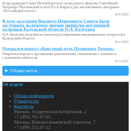
В преддверии Санкт-Петербургского культурного форума Святейший
Патриарх Московский и всея Руси Кирилл дал эксклюзивное интервью
«Российской газете».
10.9.2025
В ходе заседания Высшего Церковного Совета было
заслушано экспертное мнение министра внутренней
политики Калужской области О.А. Калугина
О.А. Калугин поделился опытом регулирования миграционных вопросов в
Калужской области
10.4.2025
Открылся портал «Крестный путь Патриарха Тихона»
Открылся портал с архивными документами, связанными с жизнью и
служением святителя
10.4.2025
Облако меток
Об отделе
Общая информация
Руководство
Контакты
Москва, Андреевская набережная, 2
+7 (495) 781-97-61
Москва, Нововаганьковский переулок, 7
+7 (499) 252-47-12