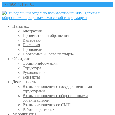
+7 (495) 781-97-61
contact@sinfo-mp.ru
Патриарх
Биография
Приветствия и обращения
Интервью
Послания
Проповеди
Программа «Слово пастыря»
Об отделе
Общая информация
Структура
Руководство
Контакты
Деятельность
Взаимоотношения с государственными
структурами
Взаимоотношения с общественными
организациями
Взаимоотношения со СМИ
Работа в регионах
Мероприятия