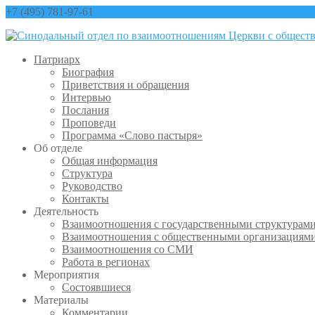
+7 (495) 781-97-61
contact@sinfo-mp.ru
Патриарх
Биография
Приветствия и обращения
Интервью
Послания
Проповеди
Программа «Слово пастыря»
Об отделе
Общая информация
Структура
Руководство
Контакты
Деятельность
Взаимоотношения с государственными структурам
Взаимоотношения с общественными организациям
Взаимоотношения со СМИ
Работа в регионах
Мероприятия
Состоявшиеся
Материалы
Комментарии