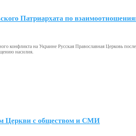
вского Патриархата по взаимоотношени
ного конфликта на Украине Русская Православная Церковь посл
ащению насилия.
ям Церкви с обществом и СМИ