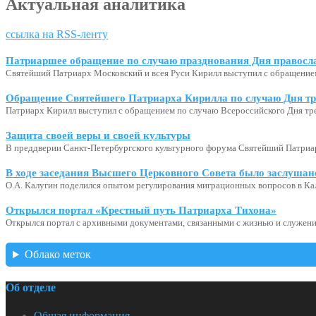
Актуальная аналитика
ссылка на RSS-ленту
Патриаршее обращение по случаю празднования Дня правосл
Святейший Патриарх Московский и всея Руси Кирилл выступил с обращение
Обращение Святейшего Патриарха Кирилла по случаю Дня тр
Патриарх Кирилл выступил с обращением по случаю Всероссийского Дня тр
Защита своей веры и своей культуры
В преддверии Санкт-Петербургского культурного форума Святейший Патриар
В ходе заседания Высшего Церковного Совета было заслушан
О.А. Калугин поделился опытом регулирования миграционных вопросов в Ка
Открылся портал «Крестный путь Патриарха Тихона»
Открылся портал с архивными документами, связанными с жизнью и служени
Облако меток
Об отделе
Общая информация