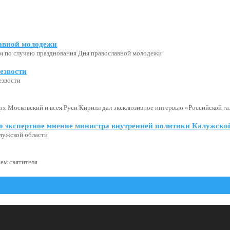
авной молодежи
м по случаю празднования Дня православной молодежи
езвости
езвости
х Московский и всея Руси Кирилл дал эксклюзивное интервью «Российской газ
о экспертное мнение министра внутренней политики Калужской
лужской области
ем святителя