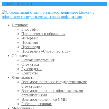
+7 (495) 781-97-61
contact@sinfo-mp.ru
Патриарх
Биография
Приветствия и обращения
Интервью
Послания
Проповеди
Программа «Слово пастыря»
Об отделе
Общая информация
Структура
Руководство
Контакты
Деятельность
Взаимоотношения с государственными
структурами
Взаимоотношения с общественными
организациями
Взаимоотношения со СМИ
Работа в регионах
Мероприятия