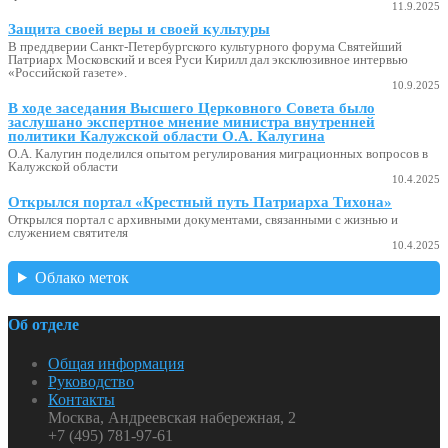
11.9.2025
Защита своей веры и своей культуры
В преддверии Санкт-Петербургского культурного форума Святейший
Патриарх Московский и всея Руси Кирилл дал эксклюзивное интервью
«Российской газете».
10.9.2025
В ходе заседания Высшего Церковного Совета было
заслушано экспертное мнение министра внутренней
политики Калужской области О.А. Калугина
О.А. Калугин поделился опытом регулирования миграционных вопросов в
Калужской области
10.4.2025
Открылся портал «Крестный путь Патриарха Тихона»
Открылся портал с архивными документами, связанными с жизнью и
служением святителя
10.4.2025
Облако меток
Об отделе
Общая информация
Руководство
Контакты
Москва, Андреевская набережная, 2
+7 (495) 781-97-61