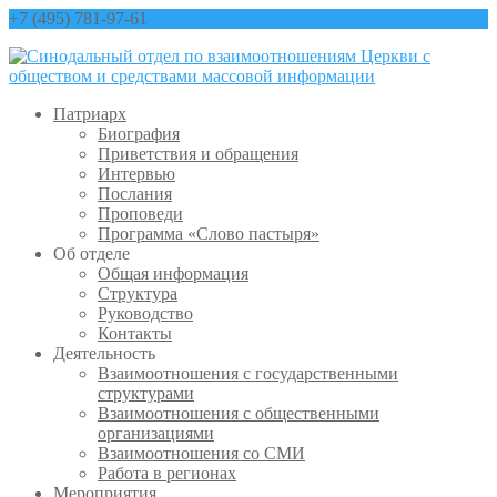
+7 (495) 781-97-61
contact@sinfo-mp.ru
Патриарх
Биография
Приветствия и обращения
Интервью
Послания
Проповеди
Программа «Слово пастыря»
Об отделе
Общая информация
Структура
Руководство
Контакты
Деятельность
Взаимоотношения с государственными
структурами
Взаимоотношения с общественными
организациями
Взаимоотношения со СМИ
Работа в регионах
Мероприятия