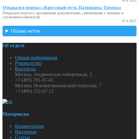
10.4.2025
Открылся портал «Крестный путь Патриарха Тихона»
Открылся портал с архивными документами, связанными с жизнью и
служением святителя
10.4.2025
Облако меток
Об отделе
Общая информация
Руководство
Контакты
Москва, Андреевская набережная, 2
+7 (495) 781-97-61
Москва, Нововаганьковский переулок, 7
+7 (499) 252-47-12
Материалы
Комментарии
Интервью
Статьи