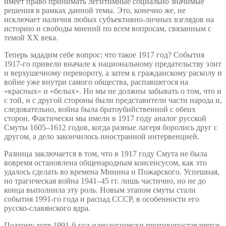
имеет право принимать легитимные социально значимые
решения в рамках данной темы. Это, конечно же, не
исключает наличия любых субъективно-личных взглядов на
историю и свободы мнений по всем вопросам, связанным с
темой ХХ века.
Теперь зададим себе вопрос: что такое 1917 год? События
1917-го привели вначале к национальному предательству элит
и верхушечному перевороту, а затем к гражданскому расколу и
войне уже внутри самого общества, распавшегося на
«красных» и «белых». Но мы не должны забывать о том, что и
с той, и с другой стороны были представители части народа и,
следовательно, война была братоубийственной с обеих
сторон. Фактически мы имели в 1917 году аналог русской
Смуты 1605–1612 годов, когда разные лагеря боролись друг с
другом, а дело закончилось иностранной интервенцией.
Разница заключается в том, что в 1917 году Смута не была
вовремя остановлена общенародным консенсусом, как это
удалось сделать во времена Минина и Пожарского. Успешная,
но трагическая война 1941–45 гг. лишь частично, но не до
конца выполнила эту роль. Новым этапом смуты стали
события 1991-го года и распад СССР, в особенности его
русско-славянского ядра.
Поэтому хотя 1991-й год идеологически противопоставляется