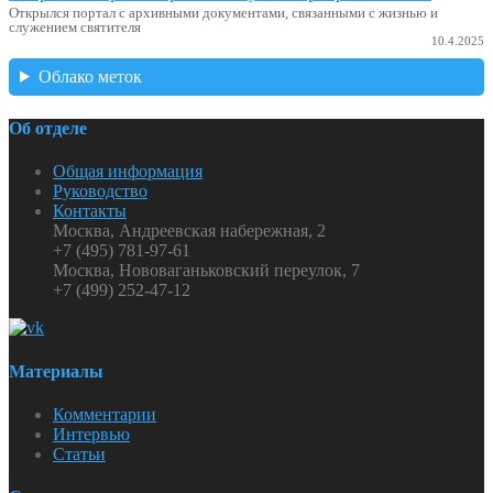
Открылся портал с архивными документами, связанными с жизнью и
служением святителя
10.4.2025
Облако меток
Об отделе
Общая информация
Руководство
Контакты
Москва, Андреевская набережная, 2
+7 (495) 781-97-61
Москва, Нововаганьковский переулок, 7
+7 (499) 252-47-12
Материалы
Комментарии
Интервью
Статьи