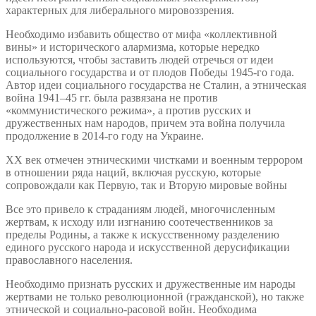
характерных для либерального мировоззрения.
Необходимо избавить общество от мифа «коллективной
вины» и исторического алармизма, которые нередко
используются, чтобы заставить людей отречься от идеи
социального государства и от плодов Победы 1945-го года.
Автор идеи социального государства не Сталин, а этническая
война 1941–45 гг. была развязана не против
«коммунистического режима», а против русских и
дружественных нам народов, причем эта война получила
продолжение в 2014-го году на Украине.
ХХ век отмечен этническими чистками и военным террором
в отношении ряда наций, включая русскую, которые
сопровождали как Первую, так и Вторую мировые войны
Все это привело к страданиям людей, многочисленным
жертвам, к исходу или изгнанию соотечественников за
пределы Родины, а также к искусственному разделению
единого русского народа и искусственной дерусификации
православного населения.
Необходимо признать русских и дружественные им народы
жертвами не только революционной (гражданской), но также
этнической и социально-расовой войн. Необходима