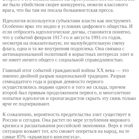
же было убийством скорее конкурента, нежели классового
врага, что бы там ни писала большевистская пресса.
Идеология используется субъектами власти как инструмент.
Особенно ярко это видно в условиях цифрового общества. И
если отбросить идеологические догмы, становится понятно,
что у событий февраля 1917-го и августа 1991-го годов,
несмотря на показательную, но малоубедительную смену
флага, одна и та же внутренняя подоплека. Она связана с
антинациональной политикой в корыстных интересах элит и
не имеет ничего общего с социальной справедливостью.
Главный итог событий гражданской войны ХХ века — это
именно двойной разрыв национальной традиции. Разрыв
семнадцатого года и разрыв девяносто первого
осуществлялись людьми одного и того же склада, причем
второй был прямым продолжением первого, и многолетние
попытки идеологов и пропагандистов скрыть эту связь только
ярче ее подчеркивают.
К сожалению, вероятность предательства элит существует в
России и сегодня. Она растет по мере углубления мирового
кризиса и расшатывания российской экономики. Верх в этой
ситуации возьмет тот, кто сможет опереться на народ, на те
самые 85% «крымского консенсуса».