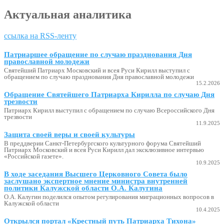
Актуальная аналитика
ссылка на RSS-ленту
Патриаршее обращение по случаю празднования Дня
православной молодежи
Святейший Патриарх Московский и всея Руси Кирилл выступил с
обращением по случаю празднования Дня православной молодежи
15.2.2026
Обращение Святейшего Патриарха Кирилла по случаю Дня
трезвости
Патриарх Кирилл выступил с обращением по случаю Всероссийского Дня
трезвости
11.9.2025
Защита своей веры и своей культуры
В преддверии Санкт-Петербургского культурного форума Святейший
Патриарх Московский и всея Руси Кирилл дал эксклюзивное интервью
«Российской газете».
10.9.2025
В ходе заседания Высшего Церковного Совета было
заслушано экспертное мнение министра внутренней
политики Калужской области О.А. Калугина
О.А. Калугин поделился опытом регулирования миграционных вопросов в
Калужской области
10.4.2025
Открылся портал «Крестный путь Патриарха Тихона»