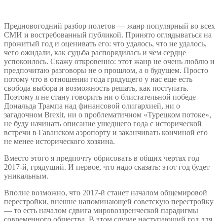
Предновогодний разбор полетов — жанр популярный во всех
СМИ и востребованный публикой. Принято оглядываться на
прожитый год и оценивать его: что удалось, что не удалось,
чего ожидали, как судьба распорядилась и чем сердце
успокоилось. Скажу откровенно: этот жанр не очень люблю и
предпочитаю разговоры не о прошлом, а о будущем. Просто
потому что в отношении года грядущего у нас еще есть
свобода выбора и возможность решать, как поступать.
Поэтому я не стану говорить ни о блистательной победе
Дональда Трампа над финансовой олигархией, ни о
загадочном Brexit, ни о проблематичном «Турецком потоке»,
не буду начинать описание ушедшего года с исторической
встречи в Гаванском аэропорту и заканчивать кончиной его
не менее исторического хозяина.
Вместо этого я предпочту обрисовать в общих чертах год
2017-й, грядущий. И первое, что надо сказать: этот год будет
уникальным.
Вполне возможно, что 2017-й станет началом общемировой
перестройки, внешне напоминающей советскую перестройку
— то есть началом сдвига мировоззренческой парадигмы
современного общества. В этом случае наступающий год для