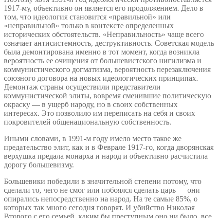
1917-му, объективно он является его продолжением. Дело в
том, что идеология становится «правильной» или
«неправильной» только в контексте определенных
исторических обстоятельств. «Неправильность» чаще всего
означает антисистемность, деструктивность. Советская модель
была демонтирована именно в тот момент, когда возникла
вероятность ее очищения от большевистского нигилизма и
коммунистического догматизма, вероятность перезаключения
союзного договора на новых идеологических принципах.
Демонтаж страны осуществили представители
коммунистической элиты, вовремя сменившие политическую
окраску — в ущерб народу, но в своих собственных
интересах. Это позволило им переписать на себя и своих
покровителей общенациональную собственность.
Иными словами, в 1991-м году имело место такое же
предательство элит, как и в Феврале 1917-го, когда дворянская
верхушка предала монарха и народ и объективно расчистила
дорогу большевизму.
Большевики победили в значительной степени потому, что
сделали то, чего не смог или побоялся сделать царь — они
опирались непосредственно на народ. На те самые 85%, о
которых так много сегодня говорят. И убийство Николая
Второго с его семьей, каким бы преступным оно ни было, все