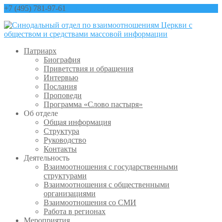
+7 (495) 781-97-61
contact@sinfo-mp.ru
Патриарх
Биография
Приветствия и обращения
Интервью
Послания
Проповеди
Программа «Слово пастыря»
Об отделе
Общая информация
Структура
Руководство
Контакты
Деятельность
Взаимоотношения с государственными
структурами
Взаимоотношения с общественными
организациями
Взаимоотношения со СМИ
Работа в регионах
Мероприятия