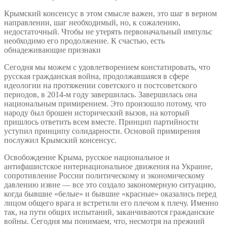
Крымский консенсус в этом смысле важен, это шаг в верном
направлении, шаг необходимый, но, к сожалению,
недостаточный. Чтобы не утерять первоначальный импульс
необходимо его продолжение. К счастью, есть
обнадеживающие признаки
Сегодня мы можем с удовлетворением констатировать, что
русская гражданская война, продолжавшаяся в сфере
идеологии на протяжении советского и постсоветского
периодов, в 2014-м году завершилась. Завершилась она
национальным примирением. Это произошло потому, что
народу был брошен исторический вызов, на который
пришлось ответить всем вместе. Принцип партийности
уступил принципу солидарности. Основой примирения
послужил Крымский консенсус.
Освобождение Крыма, русское национальное и
антифашистское интернациональное движения на Украине,
сопротивление России политическому и экономическому
давлению извне — все это создало закономерную ситуацию,
когда бывшие «белые» и бывшие «красные» оказались перед
лицом общего врага и встретили его плечом к плечу. Именно
так, на пути общих испытаний, заканчиваются гражданские
войны. Сегодня мы понимаем, что, несмотря на прежний