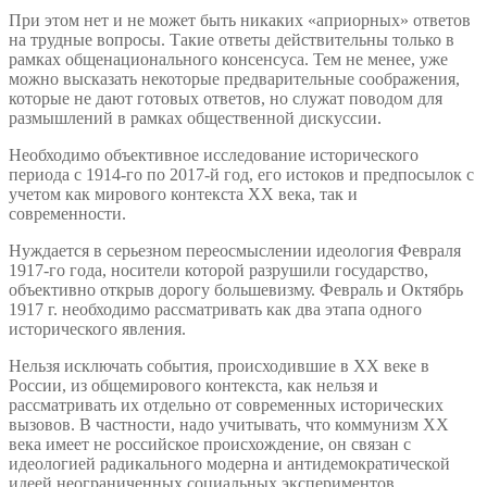
При этом нет и не может быть никаких «априорных» ответов
на трудные вопросы. Такие ответы действительны только в
рамках общенационального консенсуса. Тем не менее, уже
можно высказать некоторые предварительные соображения,
которые не дают готовых ответов, но служат поводом для
размышлений в рамках общественной дискуссии.
Необходимо объективное исследование исторического
периода с 1914-го по 2017-й год, его истоков и предпосылок с
учетом как мирового контекста ХХ века, так и
современности.
Нуждается в серьезном переосмыслении идеология Февраля
1917-го года, носители которой разрушили государство,
объективно открыв дорогу большевизму. Февраль и Октябрь
1917 г. необходимо рассматривать как два этапа одного
исторического явления.
Нельзя исключать события, происходившие в ХХ веке в
России, из общемирового контекста, как нельзя и
рассматривать их отдельно от современных исторических
вызовов. В частности, надо учитывать, что коммунизм ХХ
века имеет не российское происхождение, он связан с
идеологией радикального модерна и антидемократической
идеей неограниченных социальных экспериментов,