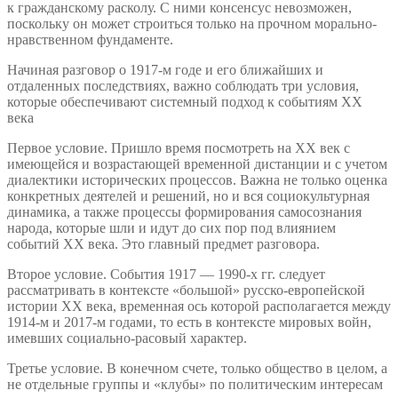
к гражданскому расколу. С ними консенсус невозможен,
поскольку он может строиться только на прочном морально-
нравственном фундаменте.
Начиная разговор о 1917-м годе и его ближайших и
отдаленных последствиях, важно соблюдать три условия,
которые обеспечивают системный подход к событиям ХХ
века
Первое условие. Пришло время посмотреть на ХХ век с
имеющейся и возрастающей временной дистанции и с учетом
диалектики исторических процессов. Важна не только оценка
конкретных деятелей и решений, но и вся социокультурная
динамика, а также процессы формирования самосознания
народа, которые шли и идут до сих пор под влиянием
событий ХХ века. Это главный предмет разговора.
Второе условие. События 1917 — 1990-х гг. следует
рассматривать в контексте «большой» русско-европейской
истории ХХ века, временная ось которой располагается между
1914-м и 2017-м годами, то есть в контексте мировых войн,
имевших социально-расовый характер.
Третье условие. В конечном счете, только общество в целом, а
не отдельные группы и «клубы» по политическим интересам