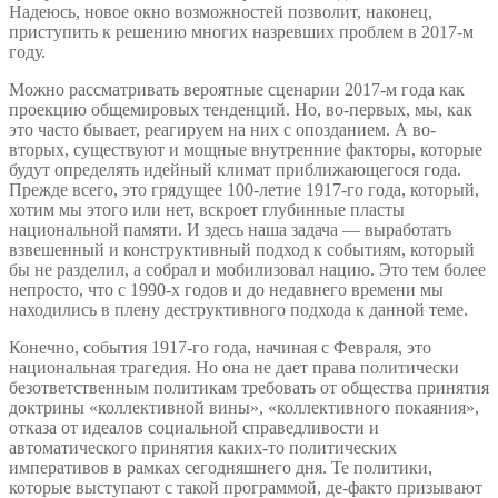
Надеюсь, новое окно возможностей позволит, наконец,
приступить к решению многих назревших проблем в 2017-м
году.
Можно рассматривать вероятные сценарии 2017-м года как
проекцию общемировых тенденций. Но, во-первых, мы, как
это часто бывает, реагируем на них с опозданием. А во-
вторых, существуют и мощные внутренние факторы, которые
будут определять идейный климат приближающегося года.
Прежде всего, это грядущее 100-летие 1917-го года, который,
хотим мы этого или нет, вскроет глубинные пласты
национальной памяти. И здесь наша задача — выработать
взвешенный и конструктивный подход к событиям, который
бы не разделил, а собрал и мобилизовал нацию. Это тем более
непросто, что с 1990-х годов и до недавнего времени мы
находились в плену деструктивного подхода к данной теме.
Конечно, события 1917-го года, начиная с Февраля, это
национальная трагедия. Но она не дает права политически
безответственным политикам требовать от общества принятия
доктрины «коллективной вины», «коллективного покаяния»,
отказа от идеалов социальной справедливости и
автоматического принятия каких-то политических
императивов в рамках сегодняшнего дня. Те политики,
которые выступают с такой программой, де-факто призывают