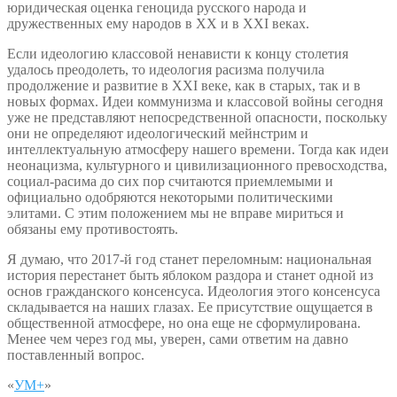
юридическая оценка геноцида русского народа и
дружественных ему народов в XX и в XXI веках.
Если идеологию классовой ненависти к концу столетия
удалось преодолеть, то идеология расизма получила
продолжение и развитие в ХХI веке, как в старых, так и в
новых формах. Идеи коммунизма и классовой войны сегодня
уже не представляют непосредственной опасности, поскольку
они не определяют идеологический мейнстрим и
интеллектуальную атмосферу нашего времени. Тогда как идеи
неонацизма, культурного и цивилизационного превосходства,
социал-расима до сих пор считаются приемлемыми и
официально одобряются некоторыми политическими
элитами. С этим положением мы не вправе мириться и
обязаны ему противостоять.
Я думаю, что 2017-й год станет переломным: национальная
история перестанет быть яблоком раздора и станет одной из
основ гражданского консенсуса. Идеология этого консенсуса
складывается на наших глазах. Ее присутствие ощущается в
общественной атмосфере, но она еще не сформулирована.
Менее чем через год мы, уверен, сами ответим на давно
поставленный вопрос.
«
УМ+
»