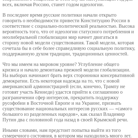
всех, включая Россию, станет годом идеологии.
В последнее время русские политики начали открыто
говорить о необходимости привести Конституцию России в
соответствие с социально-политической реальностью. Высока
вероятность того, что от идеологии статусного потребления и
неолиберальной глобализации мир начнет двигаться в
сторону новой модели существования. Такой модели, которая
сочетала бы в себе более справедливую социальную политику,
поддержанную духом традиции, традиционных ценностей.
Что мы имеем на мировом уровне? Углубление общего
кризиса и начало демонтажа прежней модели глобализации.
На выборах начинают брать верх сторонники консервативной
демократии. Есть некоторая надежда на то, что с новой
американской администрацией (если, конечно, Трампу не
готовят участь Кеннеди) удастся прийти к соглашению о
разграничении сфер интересов, прекратить поддержку
русофобии в Восточной Европе и на Украине, признать
существование национальных интересов русских — «самого
большого из разделенных народов», как сказал Владимир
Путин два с половиной года назад в своей Крымской речи.
Иными словами, нам предстоит попытка выйти из того
сумеречного состояния, в котором мы находились много лет.