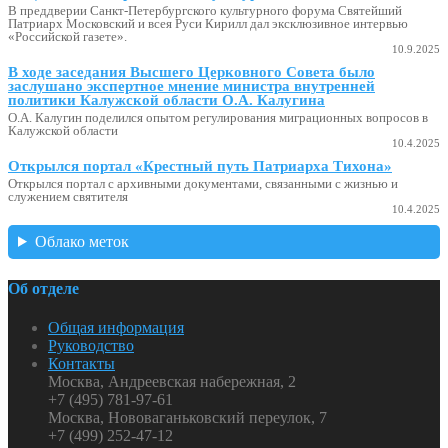
В преддверии Санкт-Петербургского культурного форума Святейший
Патриарх Московский и всея Руси Кирилл дал эксклюзивное интервью
«Российской газете».
10.9.2025
В ходе заседания Высшего Церковного Совета было
заслушано экспертное мнение министра внутренней
политики Калужской области О.А. Калугина
О.А. Калугин поделился опытом регулирования миграционных вопросов в
Калужской области
10.4.2025
Открылся портал «Крестный путь Патриарха Тихона»
Открылся портал с архивными документами, связанными с жизнью и
служением святителя
10.4.2025
Облако меток
Об отделе
Общая информация
Руководство
Контакты
Москва, Андреевская набережная, 2
+7 (495) 781-97-61
Москва, Нововаганьковский переулок, 7
+7 (499) 252-47-12