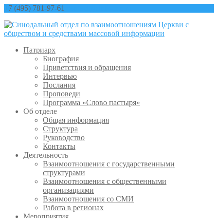
+7 (495) 781-97-61
contact@sinfo-mp.ru
Патриарх
Биография
Приветствия и обращения
Интервью
Послания
Проповеди
Программа «Слово пастыря»
Об отделе
Общая информация
Структура
Руководство
Контакты
Деятельность
Взаимоотношения с государственными
структурами
Взаимоотношения с общественными
организациями
Взаимоотношения со СМИ
Работа в регионах
Мероприятия