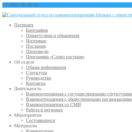
+7 (495) 781-97-61
contact@sinfo-mp.ru
Патриарх
Биография
Приветствия и обращения
Интервью
Послания
Проповеди
Программа «Слово пастыря»
Об отделе
Общая информация
Структура
Руководство
Контакты
Деятельность
Взаимоотношения с государственными структурам
Взаимоотношения с общественными организациям
Взаимоотношения со СМИ
Работа в регионах
Мероприятия
Состоявшиеся
Материалы
Комментарии