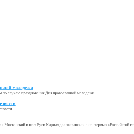
авной молодежи
м по случаю празднования Дня православной молодежи
езвости
езвости
х Московский и всея Руси Кирилл дал эксклюзивное интервью «Российской газ