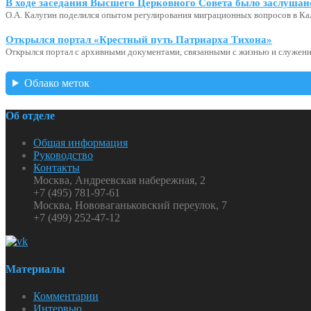
В ходе заседания Высшего Церковного Совета было заслушан
О.А. Калугин поделился опытом регулирования миграционных вопросов в Ка
Открылся портал «Крестный путь Патриарха Тихона»
Открылся портал с архивными документами, связанными с жизнью и служени
Облако меток
Об отделе
Общая информация
Руководство
Контакты
Москва, Андреевская набережная, 2
+7 (495) 781-97-61
Москва, Нововаганьковский переулок, 7
+7 (499) 252-47-12
Материалы
Комментарии
Интервью