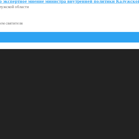
о экспертное мнение министра внутренней политики Калужской
лужской области
ем святителя