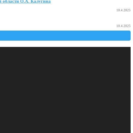
 области О.А. Калугина
10.4.2025
10.4.2025