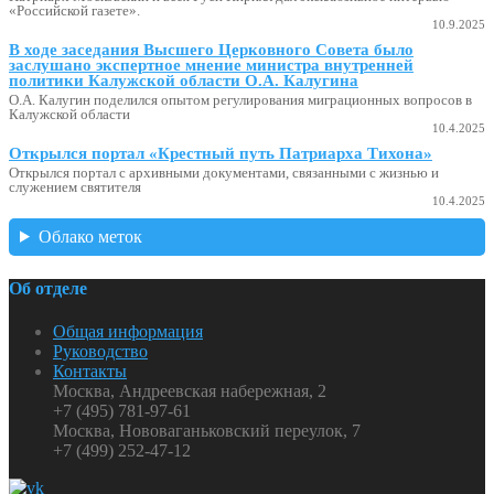
«Российской газете».
10.9.2025
В ходе заседания Высшего Церковного Совета было
заслушано экспертное мнение министра внутренней
политики Калужской области О.А. Калугина
О.А. Калугин поделился опытом регулирования миграционных вопросов в
Калужской области
10.4.2025
Открылся портал «Крестный путь Патриарха Тихона»
Открылся портал с архивными документами, связанными с жизнью и
служением святителя
10.4.2025
Облако меток
Об отделе
Общая информация
Руководство
Контакты
Москва, Андреевская набережная, 2
+7 (495) 781-97-61
Москва, Нововаганьковский переулок, 7
+7 (499) 252-47-12