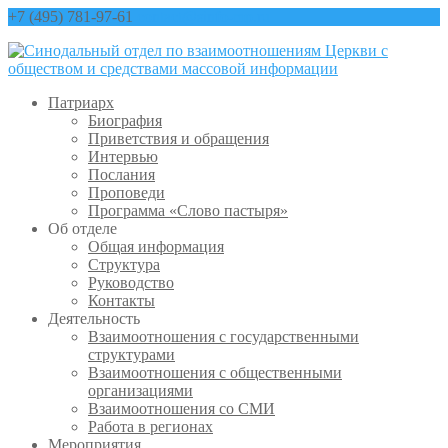
+7 (495) 781-97-61
contact@sinfo-mp.ru
Патриарх
Биография
Приветствия и обращения
Интервью
Послания
Проповеди
Программа «Слово пастыря»
Об отделе
Общая информация
Структура
Руководство
Контакты
Деятельность
Взаимоотношения с государственными
структурами
Взаимоотношения с общественными
организациями
Взаимоотношения со СМИ
Работа в регионах
Мероприятия