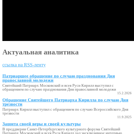
Актуальная аналитика
ссылка на RSS-ленту
Патриаршее обращение по случаю празднования Дня
православной молодежи
Святейший Патриарх Московский и всея Руси Кирилл выступил с
обращением по случаю празднования Дня православной молодежи
15.2.2026
Обращение Святейшего Патриарха Кирилла по случаю Дня
трезвости
Патриарх Кирилл выступил с обращением по случаю Всероссийского Дня
трезвости
11.9.2025
Защита своей веры и своей культуры
В преддверии Санкт-Петербургского культурного форума Святейший
Патриарх Московский и всея Руси Кирилл дал эксклюзивное интервью