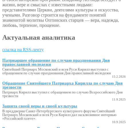
жизни, вере и смыслах с известными людьми:
представителями Церкви, деятелями культуры и искусства,
учеными. Разговор строится на фундаменте понятий
знаменитой молитвы Оптинских старцев — вера, надежда,
любовь, терпение, прощение.
Актуальная аналитика
ссылка на RSS-ленту
Патриаршее обращение по случаю празднования Дня
православной молодежи
Святейший Патриарх Московский и всея Руси Кирилл выступил с
обращением по случаю празднования Дня православной молодежи
15.2.2026
Обращение Святейшего Патриарха Кирилла по случаю Дня
трезвости
Патриарх Кирилл выступил с обращением по случаю Всероссийского Дня
трезвости
11.9.2025
Защита своей веры и своей культуры
В преддверии Санкт-Петербургского культурного форума Святейший
Патриарх Московский и всея Руси Кирилл дал эксклюзивное интервью
«Российской газете».
10.9.2025