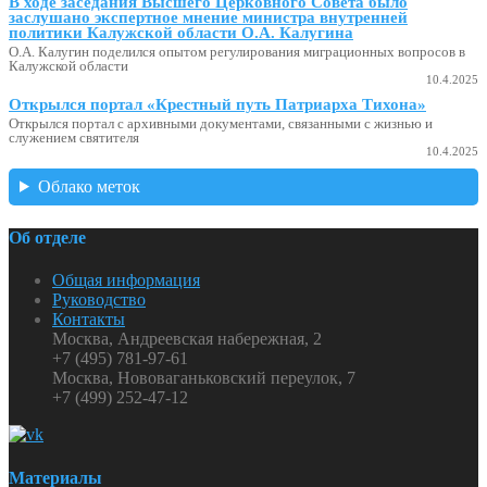
В ходе заседания Высшего Церковного Совета было
заслушано экспертное мнение министра внутренней
политики Калужской области О.А. Калугина
О.А. Калугин поделился опытом регулирования миграционных вопросов в
Калужской области
10.4.2025
Открылся портал «Крестный путь Патриарха Тихона»
Открылся портал с архивными документами, связанными с жизнью и
служением святителя
10.4.2025
Облако меток
Об отделе
Общая информация
Руководство
Контакты
Москва, Андреевская набережная, 2
+7 (495) 781-97-61
Москва, Нововаганьковский переулок, 7
+7 (499) 252-47-12
Материалы