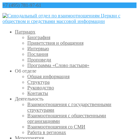
+7 (495) 781-97-61
contact@sinfo-mp.ru
Патриарх
Биография
Приветствия и обращения
Интервью
Послания
Проповеди
Программа «Слово пастыря»
Об отделе
Общая информация
Структура
Руководство
Контакты
Деятельность
Взаимоотношения с государственными
структурами
Взаимоотношения с общественными
организациями
Взаимоотношения со СМИ
Работа в регионах
Мероприятия