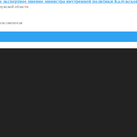
о экспертное мнение министра внутренней политики Калужской
лужской области
ем святителя