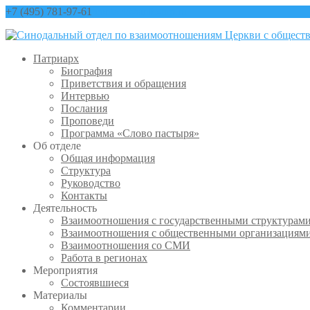
+7 (495) 781-97-61
contact@sinfo-mp.ru
Патриарх
Биография
Приветствия и обращения
Интервью
Послания
Проповеди
Программа «Слово пастыря»
Об отделе
Общая информация
Структура
Руководство
Контакты
Деятельность
Взаимоотношения с государственными структурам
Взаимоотношения с общественными организациям
Взаимоотношения со СМИ
Работа в регионах
Мероприятия
Состоявшиеся
Материалы
Комментарии