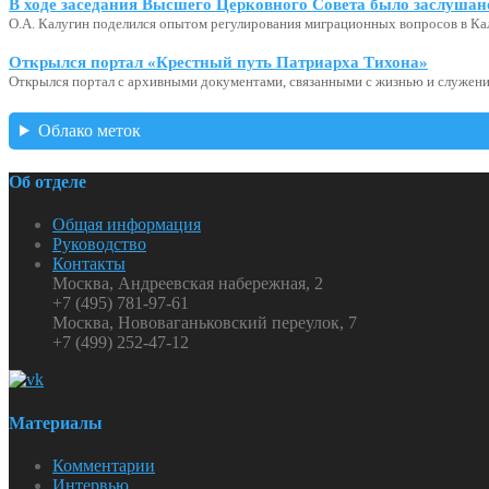
В ходе заседания Высшего Церковного Совета было заслушан
О.А. Калугин поделился опытом регулирования миграционных вопросов в Ка
Открылся портал «Крестный путь Патриарха Тихона»
Открылся портал с архивными документами, связанными с жизнью и служени
Облако меток
Об отделе
Общая информация
Руководство
Контакты
Москва, Андреевская набережная, 2
+7 (495) 781-97-61
Москва, Нововаганьковский переулок, 7
+7 (499) 252-47-12
Материалы
Комментарии
Интервью