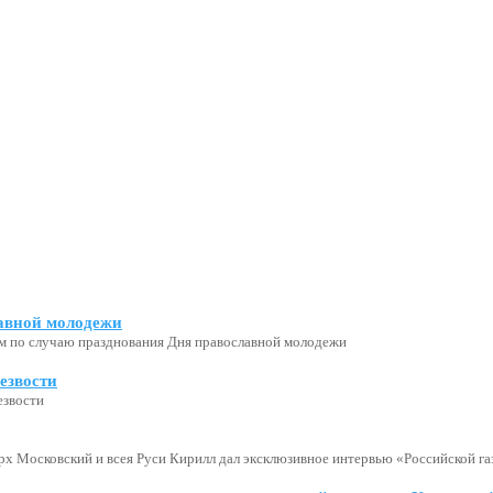
авной молодежи
м по случаю празднования Дня православной молодежи
езвости
езвости
х Московский и всея Руси Кирилл дал эксклюзивное интервью «Российской газ