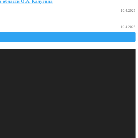
 области О.А. Калугина
10.4.2025
10.4.2025