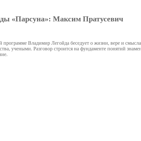
йды «Парсуна»: Максим Пратусевич
ой программе Владимир Легойда беседует о жизни, вере и смысл
ства, учеными. Разговор строится на фундаменте понятий знам
ние.