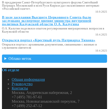
В преддверии Санкт-Петербургского культурного форума Святейший
Патриарх Московский и всея Руси Кирилл дал эксклюзивное интервью
«Российской газете».
10.9.2025
В ходе заседания Высшего Церковного Совета было
заслушано экспертное мнение министра внутренней
политики Калужской области О.А. Калугина
О.А. Калугин поделился опытом регулирования миграционных вопросов в
Калужской области
10.4.2025
Открылся портал «Крестный путь Патриарха Тихона»
Открылся портал с архивными документами, связанными с жизнью и
служением святителя
10.4.2025
Облако меток
Об отделе
Общая информация
Руководство
Контакты
Москва, Андреевская набережная, 2
+7 (495) 781-97-61
Москва, Нововаганьковский переулок, 7
+7 (499) 252-47-12