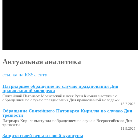
Актуальная аналитика
ссылка на RSS-ленту
Патриаршее обращение по случаю празднования Дня
православной молодежи
Святейший Патриарх Московский и всея Руси Кирилл выступил с
обращением по случаю празднования Дня православной молодежи
15.2.2026
Обращение Святейшего Патриарха Кирилла по случаю Дня
трезвости
Патриарх Кирилл выступил с обращением по случаю Всероссийского Дня
трезвости
11.9.2025
Защита своей веры и своей культуры