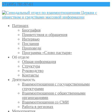
+7 (495) 781-97-61
contact@sinfo-mp.ru
Патриарх
Биография
Приветствия и обращения
Интервью
Послания
Проповеди
Программа «Слово пастыря»
Об отделе
Общая информация
Структура
Руководство
Контакты
Деятельность
Взаимоотношения с государственными
структурами
Взаимоотношения с общественными
организациями
Взаимоотношения со СМИ
Работа в регионах
Мероприятия