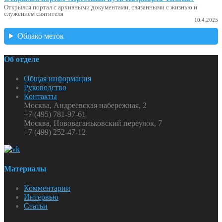
Открылся портал с архивными документами, связанными с жизнью и
служением святителя
10.4.2025
Облако меток
Об отделе
Общая информация
Руководство
Контакты
Москва, Андреевская набережная, 2
+7 (495) 781-97-61
Москва, Нововаганьковский переулок, 7
+7 (499) 252-47-12
Материалы
Комментарии
Интервью
Статьи