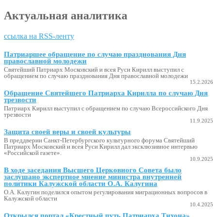
Актуальная аналитика
ссылка на RSS-ленту
Патриаршее обращение по случаю празднования Дня
православной молодежи
Святейший Патриарх Московский и всея Руси Кирилл выступил с
обращением по случаю празднования Дня православной молодежи
15.2.2026
Обращение Святейшего Патриарха Кирилла по случаю Дня
трезвости
Патриарх Кирилл выступил с обращением по случаю Всероссийского Дня
трезвости
11.9.2025
Защита своей веры и своей культуры
В преддверии Санкт-Петербургского культурного форума Святейший
Патриарх Московский и всея Руси Кирилл дал эксклюзивное интервью
«Российской газете».
10.9.2025
В ходе заседания Высшего Церковного Совета было
заслушано экспертное мнение министра внутренней
политики Калужской области О.А. Калугина
О.А. Калугин поделился опытом регулирования миграционных вопросов в
Калужской области
10.4.2025
Открылся портал «Крестный путь Патриарха Тихона»