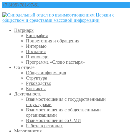
+7 (495) 781-97-61
contact@sinfo-mp.ru
Патриарх
Биография
Приветствия и обращения
Интервью
Послания
Проповеди
Программа «Слово пастыря»
Об отделе
Общая информация
Структура
Руководство
Контакты
Деятельность
Взаимоотношения с государственными
структурами
Взаимоотношения с общественными
организациями
Взаимоотношения со СМИ
Работа в регионах
Мероприятия