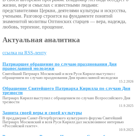
жизни, вере и смыслах с известными людьми:
представителями Церкви, деятелями культуры и искусства,
учеными. Разговор строится на фундаменте понятий
знаменитой молитвы Оптинских старцев — вера, надежда,
любовь, терпение, прощение.
Актуальная аналитика
ссылка на RSS-ленту
Патриаршее обращение по случаю празднования Дня
православной молодежи
Святейший Патриарх Московский и всея Руси Кирилл выступил с
обращением по случаю празднования Дня православной молодежи
15.2.2026
Обращение Святейшего Патриарха Кирилла по случаю Дня
трезвости
Патриарх Кирилл выступил с обращением по случаю Всероссийского Дня
трезвости
11.9.2025
Защита своей веры и своей культуры
В преддверии Санкт-Петербургского культурного форума Святейший
Патриарх Московский и всея Руси Кирилл дал эксклюзивное интервью
«Российской газете».
10.9.2025