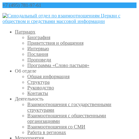
+7 (495) 781-97-61
contact@sinfo-mp.ru
Патриарх
Биография
Приветствия и обращения
Интервью
Послания
Проповеди
Программа «Слово пастыря»
Об отделе
Общая информация
Структура
Руководство
Контакты
Деятельность
Взаимоотношения с государственными
структурами
Взаимоотношения с общественными
организациями
Взаимоотношения со СМИ
Работа в регионах
Мероприятия