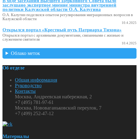
В ходе заседания Высшего Церковного Совета было
заслушано экспертное мнение министра внутренней
политики Калужской области О.А. Калугина
О.А. Калугин поделился опытом регулирования миграционных вопросов в
Калужской области
10.4.2025
Открылся портал «Крестный путь Патриарха Тихона»
Открылся портал с архивными документами, связанными с жизнью и
служением святителя
10.4.2025
Облако меток
Об отделе
Общая информация
Руководство
Контакты
Москва, Андреевская набережная, 2
+7 (495) 781-97-61
Москва, Нововаганьковский переулок, 7
+7 (499) 252-47-12
Материалы