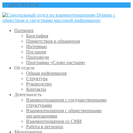
+7 (495) 781-97-61
contact@sinfo-mp.ru
Патриарх
Биография
Приветствия и обращения
Интервью
Послания
Проповеди
Программа «Слово пастыря»
Об отделе
Общая информация
Структура
Руководство
Контакты
Деятельность
Взаимоотношения с государственными
структурами
Взаимоотношения с общественными
организациями
Взаимоотношения со СМИ
Работа в регионах
Мероприятия