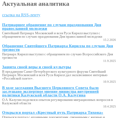
Актуальная аналитика
ссылка на RSS-ленту
Патриаршее обращение по случаю празднования Дня
православной молодежи
Святейший Патриарх Московский и всея Руси Кирилл выступил с
обращением по случаю празднования Дня православной молодежи
15.2.2026
Обращение Святейшего Патриарха Кирилла по случаю Дня
трезвости
Патриарх Кирилл выступил с обращением по случаю Всероссийского Дня
трезвости
11.9.2025
Защита своей веры и своей культуры
В преддверии Санкт-Петербургского культурного форума Святейший
Патриарх Московский и всея Руси Кирилл дал эксклюзивное интервью
«Российской газете».
10.9.2025
В ходе заседания Высшего Церковного Совета было
заслушано экспертное мнение министра внутренней
политики Калужской области О.А. Калугина
О.А. Калугин поделился опытом регулирования миграционных вопросов в
Калужской области
10.4.2025
Открылся портал «Крестный путь Патриарха Тихона»
Открылся портал с архивными документами, связанными с жизнью и