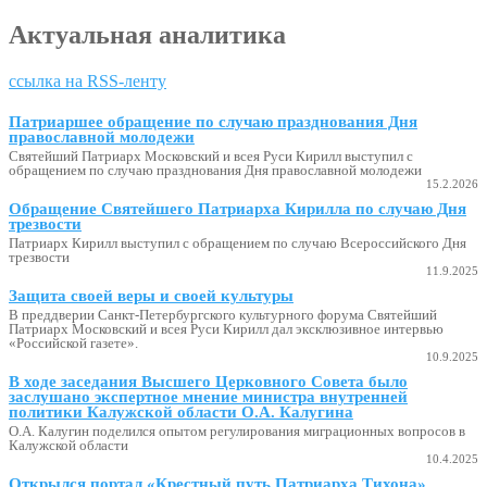
Актуальная аналитика
ссылка на RSS-ленту
Патриаршее обращение по случаю празднования Дня
православной молодежи
Святейший Патриарх Московский и всея Руси Кирилл выступил с
обращением по случаю празднования Дня православной молодежи
15.2.2026
Обращение Святейшего Патриарха Кирилла по случаю Дня
трезвости
Патриарх Кирилл выступил с обращением по случаю Всероссийского Дня
трезвости
11.9.2025
Защита своей веры и своей культуры
В преддверии Санкт-Петербургского культурного форума Святейший
Патриарх Московский и всея Руси Кирилл дал эксклюзивное интервью
«Российской газете».
10.9.2025
В ходе заседания Высшего Церковного Совета было
заслушано экспертное мнение министра внутренней
политики Калужской области О.А. Калугина
О.А. Калугин поделился опытом регулирования миграционных вопросов в
Калужской области
10.4.2025
Открылся портал «Крестный путь Патриарха Тихона»