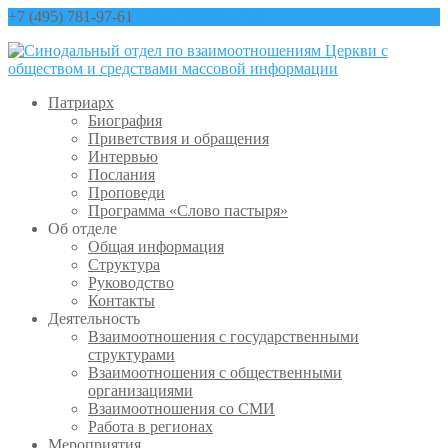
+7 (495) 781-97-61
contact@sinfo-mp.ru
Патриарх
Биография
Приветствия и обращения
Интервью
Послания
Проповеди
Программа «Слово пастыря»
Об отделе
Общая информация
Структура
Руководство
Контакты
Деятельность
Взаимоотношения с государственными
структурами
Взаимоотношения с общественными
организациями
Взаимоотношения со СМИ
Работа в регионах
Мероприятия