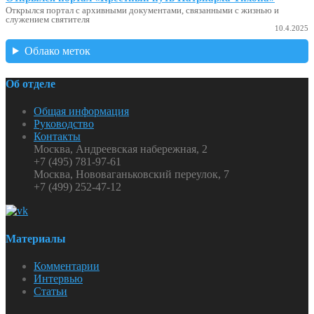
Открылся портал с архивными документами, связанными с жизнью и
служением святителя
10.4.2025
Облако меток
Об отделе
Общая информация
Руководство
Контакты
Москва, Андреевская набережная, 2
+7 (495) 781-97-61
Москва, Нововаганьковский переулок, 7
+7 (499) 252-47-12
Материалы
Комментарии
Интервью
Статьи