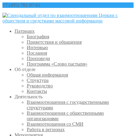
+7 (495) 781-97-61
contact@sinfo-mp.ru
Патриарх
Биография
Приветствия и обращения
Интервью
Послания
Проповеди
Программа «Слово пастыря»
Об отделе
Общая информация
Структура
Руководство
Контакты
Деятельность
Взаимоотношения с государственными
структурами
Взаимоотношения с общественными
организациями
Взаимоотношения со СМИ
Работа в регионах
Мероприятия