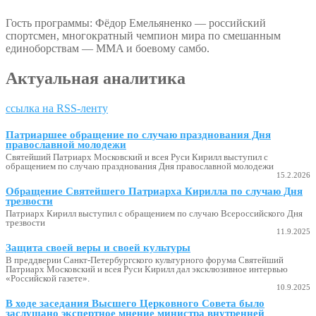
Гость программы: Фёдор Емельяненко — российский
спортсмен, многократный чемпион мира по смешанным
единоборствам — MMA и боевому самбо.
Актуальная аналитика
ссылка на RSS-ленту
Патриаршее обращение по случаю празднования Дня
православной молодежи
Святейший Патриарх Московский и всея Руси Кирилл выступил с
обращением по случаю празднования Дня православной молодежи
15.2.2026
Обращение Святейшего Патриарха Кирилла по случаю Дня
трезвости
Патриарх Кирилл выступил с обращением по случаю Всероссийского Дня
трезвости
11.9.2025
Защита своей веры и своей культуры
В преддверии Санкт-Петербургского культурного форума Святейший
Патриарх Московский и всея Руси Кирилл дал эксклюзивное интервью
«Российской газете».
10.9.2025
В ходе заседания Высшего Церковного Совета было
заслушано экспертное мнение министра внутренней