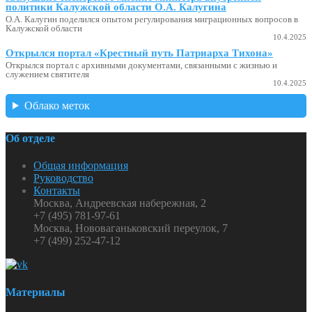
политики Калужской области О.А. Калугина
О.А. Калугин поделился опытом регулирования миграционных вопросов в
Калужской области
10.4.2025
Открылся портал «Крестный путь Патриарха Тихона»
Открылся портал с архивными документами, связанными с жизнью и
служением святителя
10.4.2025
Облако меток
Об отделе
Общая информация
Руководство
Контакты
Москва, Андреевская набережная, 2
+7 (495) 781-97-61
Москва, Нововаганьковский переулок, 7
+7 (499) 252-47-12
Материалы