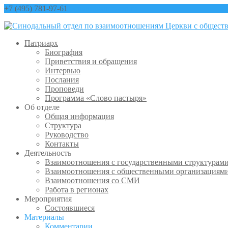
+7 (495) 781-97-61
contact@sinfo-mp.ru
Патриарх
Биография
Приветствия и обращения
Интервью
Послания
Проповеди
Программа «Слово пастыря»
Об отделе
Общая информация
Структура
Руководство
Контакты
Деятельность
Взаимоотношения с государственными структурам
Взаимоотношения с общественными организациям
Взаимоотношения со СМИ
Работа в регионах
Мероприятия
Состоявшиеся
Материалы
Комментарии