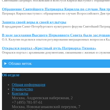
Святейший Патриарх Московский и всея Руси Кирилл выступил с обращение
Обращение Святейшего Патриарха Кирилла по случаю Дня тр
Патриарх Кирилл выступил с обращением по случаю Всероссийского Дня тр
Защита своей веры и своей культуры
В преддверии Санкт-Петербургского культурного форума Святейший Патриар
В ходе заседания Высшего Церковного Совета было заслушан
О.А. Калугин поделился опытом регулирования миграционных вопросов в Ка
Открылся портал «Крестный путь Патриарха Тихона»
Открылся портал с архивными документами, связанными с жизнью и служени
Облако меток
Об отделе
Общая информация
Руководство
Контакты
Москва, Андреевская набережная, 2
+7 (495) 781-97-61
Москва, Нововаганьковский переулок, 7