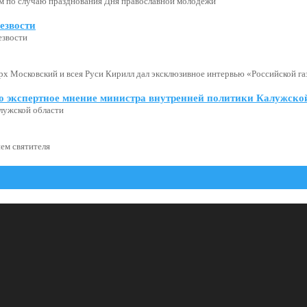
м по случаю празднования Дня православной молодежи
езвости
езвости
х Московский и всея Руси Кирилл дал эксклюзивное интервью «Российской газ
о экспертное мнение министра внутренней политики Калужской
лужской области
ем святителя