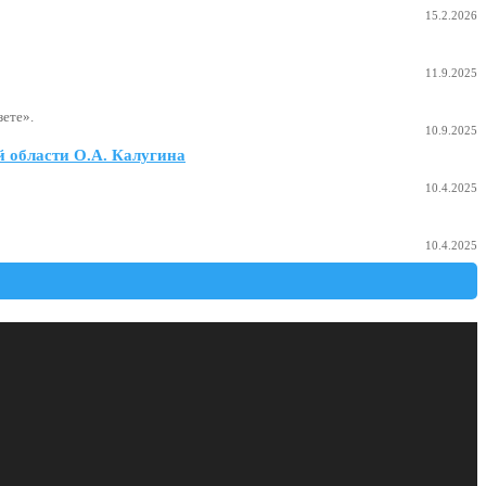
15.2.2026
11.9.2025
ете».
10.9.2025
 области О.А. Калугина
10.4.2025
10.4.2025