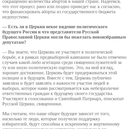
сокращению количества абортов в нашей стране. Надеемся,
что этот процесс рано или поздно приведет нас к согласию,
что финансировать аборты из государственного бюджета
недопустимо.
— Есть ли в Церкви некое видение политического
будущего России и что представители Русской
Православной Церкви могли бы пожелать новоизбранным
депутатам?
— Вы знаете, что Церковь не участвует в политической
борьбе, и в рамках предвыборной кампании не было отмечено
случаев какой-либо агитации среди священнослужителей за
ту или иную политическую партию. Это, на мой взгляд,
хорошее достижение, Церковь будет придерживаться этой
позиции и в будущем. Вместе с тем, Церковь публично
заявляла и будет заявлять о важности участия людей в
выборах, которое нами рассматривается как небезразличие
ответственных граждан к будущему своего государства.
Участвуют в голосовании и Святейший Патриарх, епископат
Русской Церкви, священники.
Мы считаем, что наше общее будущее зависит от того,
насколько те люди, которые получили поддержку
избирателей, будут способны к искреннему и жертвенному