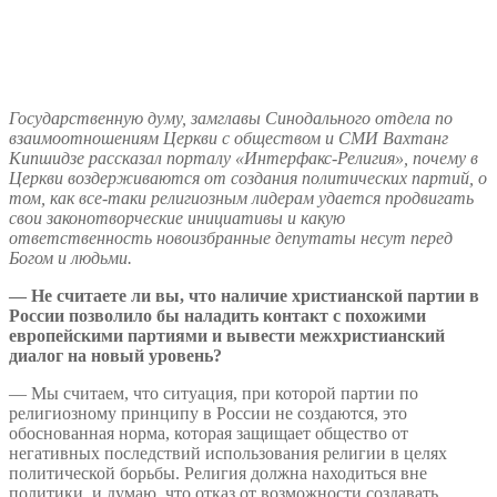
Государственную думу, замглавы Синодального отдела по
взаимоотношениям Церкви с обществом и СМИ Вахтанг
Кипшидзе рассказал порталу «Интерфакс-Религия», почему в
Церкви воздерживаются от создания политических партий, о
том, как все-таки религиозным лидерам удается продвигать
свои законотворческие инициативы и какую
ответственность новоизбранные депутаты несут перед
Богом и людьми.
— Не считаете ли вы, что наличие христианской партии в
России позволило бы наладить контакт с похожими
европейскими партиями и вывести межхристианский
диалог на новый уровень?
— Мы считаем, что ситуация, при которой партии по
религиозному принципу в России не создаются, это
обоснованная норма, которая защищает общество от
негативных последствий использования религии в целях
политической борьбы. Религия должна находиться вне
политики, и думаю, что отказ от возможности создавать