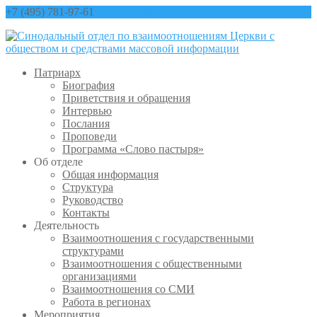
+7 (495) 781-97-61
contact@sinfo-mp.ru
Патриарх
Биография
Приветствия и обращения
Интервью
Послания
Проповеди
Программа «Слово пастыря»
Об отделе
Общая информация
Структура
Руководство
Контакты
Деятельность
Взаимоотношения с государственными
структурами
Взаимоотношения с общественными
организациями
Взаимоотношения со СМИ
Работа в регионах
Мероприятия