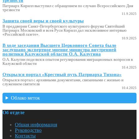
трезвости
Патриарх Кирилл выступил с обращением по случаю Всероссийского Дня
трезвости
11.9.2025
Защита своей веры и своей культуры
В преддверии Санкт-Петербургского культурного форума Святейший
Патриарх Московский и всея Руси Кирилл дал эксклюзивное интервью
«Российской газете».
10.9.2025
В ходе заседания Высшего Церковного Совета было
заслушано экспертное мнение министра внутренней
политики Калужской области О.А. Калугина
О.А. Калугин поделился опытом регулирования миграционных вопросов в
Калужской области
10.4.2025
Открылся портал «Крестный путь Патриарха Тихона»
Открылся портал с архивными документами, связанными с жизнью и
служением святителя
10.4.2025
Облако меток
Об отделе
Общая информация
Руководство
Контакты