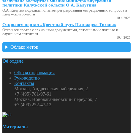
заслушано экспертное мнение министра внутренней
политики Калужской области О.А. Калугина
О.А. Калугин поделился опытом регулирования миграционных вопросов в
Калужской области
10.4.2025
Открылся портал «Крестный путь Патриарха Тихона»
Открылся портал с архивными документами, связанными с жизнью и
служением святителя
10.4.2025
Облако меток
Об отделе
Общая информация
Руководство
Контакты
Москва, Андреевская набережная, 2
+7 (495) 781-97-61
Москва, Нововаганьковский переулок, 7
+7 (499) 252-47-12
Материалы