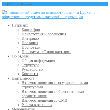
+7 (495) 781-97-61
contact@sinfo-mp.ru
Патриарх
Биография
Приветствия и обращения
Интервью
Послания
Проповеди
Программа «Слово пастыря»
Об отделе
Общая информация
Структура
Руководство
Контакты
Деятельность
Взаимоотношения с государственными
структурами
Взаимоотношения с общественными
организациями
Взаимоотношения со СМИ
Работа в регионах
Мероприятия