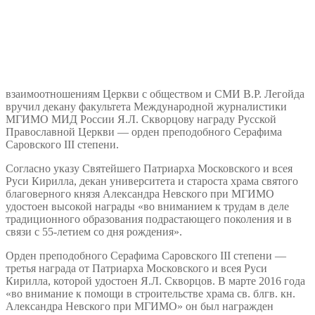
взаимоотношениям Церкви с обществом и СМИ В.Р. Легойда
вручил декану факультета Международной журналистики
МГИМО МИД России Я.Л. Скворцову награду Русской
Православной Церкви — орден преподобного Серафима
Саровского III степени.
Согласно указу Святейшего Патриарха Московского и всея
Руси Кирилла, декан университета и староста храма святого
благоверного князя Александра Невского при МГИМО
удостоен высокой награды «во вниманием к трудам в деле
традиционного образования подрастающего поколения и в
связи с 55-летием со дня рождения».
Орден преподобного Серафима Саровского III степени —
третья награда от Патриарха Московского и всея Руси
Кирилла, которой удостоен Я.Л. Скворцов. В марте 2016 года
«во внимание к помощи в строительстве храма св. блгв. кн.
Александра Невского при МГИМО» он был награжден