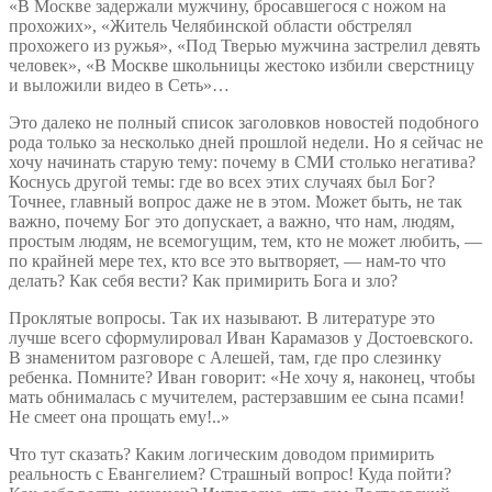
«В Москве задержали мужчину, бросавшегося с ножом на
прохожих», «Житель Челябинской области обстрелял
прохожего из ружья», «Под Тверью мужчина застрелил девять
человек», «В Москве школьницы жестоко избили сверстницу
и выложили видео в Сеть»…
Это далеко не полный список заголовков новостей подобного
рода только за несколько дней прошлой недели. Но я сейчас не
хочу начинать старую тему: почему в СМИ столько негатива?
Коснусь другой темы: где во всех этих случаях был Бог?
Точнее, главный вопрос даже не в этом. Может быть, не так
важно, почему Бог это допускает, а важно, что нам, людям,
простым людям, не всемогущим, тем, кто не может любить, —
по крайней мере тех, кто все это вытворяет, — нам-то что
делать? Как себя вести? Как примирить Бога и зло?
Проклятые вопросы. Так их называют. В литературе это
лучше всего сформулировал Иван Карамазов у Достоевского.
В знаменитом разговоре с Алешей, там, где про слезинку
ребенка. Помните? Иван говорит: «Не хочу я, наконец, чтобы
мать обнималась с мучителем, растерзавшим ее сына псами!
Не смеет она прощать ему!..»
Что тут сказать? Каким логическим доводом примирить
реальность с Евангелием? Страшный вопрос! Куда пойти?