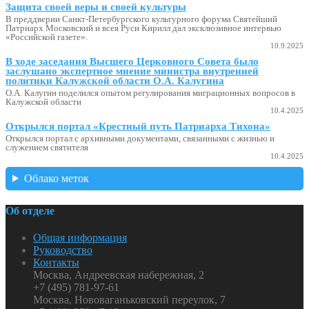
Защита своей веры и своей культуры
В преддверии Санкт-Петербургского культурного форума Святейший
Патриарх Московский и всея Руси Кирилл дал эксклюзивное интервью
«Российской газете».
10.9.2025
В ходе заседания Высшего Церковного Совета было
заслушано экспертное мнение министра внутренней
политики Калужской области О.А. Калугина
О.А. Калугин поделился опытом регулирования миграционных вопросов в
Калужской области
10.4.2025
Открылся портал «Крестный путь Патриарха Тихона»
Открылся портал с архивными документами, связанными с жизнью и
служением святителя
10.4.2025
Облако меток
Об отделе
Общая информация
Руководство
Контакты
Москва, Андреевская набережная, 2
+7 (495) 781-97-61
Москва, Нововаганьковский переулок, 7