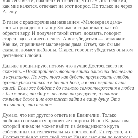
Как себя вести, наконец? Интересно, что сам Достоевский,
как мне кажется, отвечает на этот вопрос. Но только не через
Алешу.
В главе с красноречивым названием «Маловерная дама»
гостья приходит к старцу Зосиме и спрашивает, как ей
обрести веру. И получает такой ответ: доказать, говорит
старец, здесь ничего нельзя. А вот убедиться — возможно.
Как же, спрашивает маловерная дама. Ответ, как бы мы
сказали, ломает шаблоны. Старец говорит: убедиться опытом
деятельной любви.
Дальше процитирую, потому что лучше Достоевского не
скажешь. «
Постарайтесь любить ваших ближних деятельно
и неустанно. По мере того как будете преуспевать в любви,
будете убеждаться и в бытии Бога, и в бессмертии души
вашей. Если же дойдете до полного самоотвержения в любви
к ближнему, тогда уж несомненно уверуете, и никакое
сомнение даже и не возможет зайти в вашу душу. Это
испытано, это точно
».
Думаю, что нет другого ответа и в Евангелии. Только
любовью снимаются проклятые вопросы Ивана Карамазова,
который никак не может выйти из безнадежного круга
собственных интеллектуальных построений. Интересно, что
Достоевский вот этот свой ответ Ивану дает еще до вопроса: