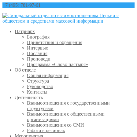
+7 (495) 781-97-61
contact@sinfo-mp.ru
Патриарх
Биография
Приветствия и обращения
Интервью
Послания
Проповеди
Программа «Слово пастыря»
Об отделе
Общая информация
Структура
Руководство
Контакты
Деятельность
Взаимоотношения с государственными
структурами
Взаимоотношения с общественными
организациями
Взаимоотношения со СМИ
Работа в регионах
Мероприятия