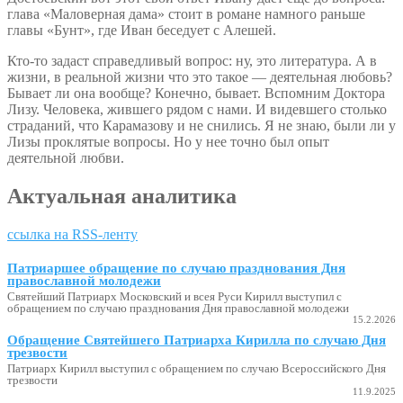
глава «Маловерная дама» стоит в романе намного раньше
главы «Бунт», где Иван беседует с Алешей.
Кто-то задаст справедливый вопрос: ну, это литература. А в
жизни, в реальной жизни что это такое — деятельная любовь?
Бывает ли она вообще? Конечно, бывает. Вспомним Доктора
Лизу. Человека, жившего рядом с нами. И видевшего столько
страданий, что Карамазову и не снились. Я не знаю, были ли у
Лизы проклятые вопросы. Но у нее точно был опыт
деятельной любви.
Актуальная аналитика
ссылка на RSS-ленту
Патриаршее обращение по случаю празднования Дня
православной молодежи
Святейший Патриарх Московский и всея Руси Кирилл выступил с
обращением по случаю празднования Дня православной молодежи
15.2.2026
Обращение Святейшего Патриарха Кирилла по случаю Дня
трезвости
Патриарх Кирилл выступил с обращением по случаю Всероссийского Дня
трезвости
11.9.2025