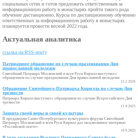
социальных сетях и готов предложить ответственным за
информационную работу в монастырях пройти такого рода
обучение дистанционно. Курсы по дистанционному обучению
ответственных за информационную работу в монастырях
планируется провести весной 2022 года.
Актуальная аналитика
ссылка на RSS-ленту
Патриаршее обращение по случаю празднования Дня
православной молодежи
Святейший Патриарх Московский и всея Руси Кирилл выступил с
обращением по случаю празднования Дня православной молодежи
15.2.2026
Обращение Святейшего Патриарха Кирилла по случаю Дня
трезвости
Патриарх Кирилл выступил с обращением по случаю Всероссийского Дня
трезвости
11.9.2025
Защита своей веры и своей культуры
В преддверии Санкт-Петербургского культурного форума Святейший
Патриарх Московский и всея Руси Кирилл дал эксклюзивное интервью
«Российской газете».
10.9.2025
В ходе заседания Высшего Церковного Совета было