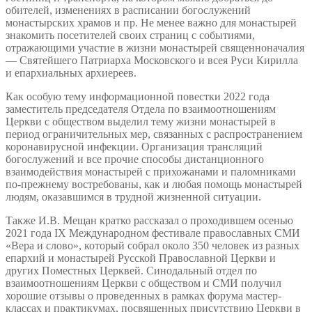
обителей, изменениях в расписании богослужений
монастырских храмов и пр. Не менее важно для монастырей
знакомить посетителей своих страниц с событиями,
отражающими участие в жизни монастырей священноначалия
— Святейшего Патриарха Московского и всея Руси Кирилла
и епархиальных архиереев.
Как особую тему информационной повестки 2022 года
заместитель председателя Отдела по взаимоотношениям
Церкви с обществом выделил тему жизни монастырей в
период ограничительных мер, связанных с распространением
коронавирусной инфекции. Организация трансляций
богослужений и все прочие способы дистанционного
взаимодействия монастырей с прихожанами и паломниками
по-прежнему востребованы, как и любая помощь монастырей
людям, оказавшимся в трудной жизненной ситуации.
Также И.В. Мещан кратко рассказал о проходившем осенью
2021 года IX Международном фестивале православных СМИ
«Вера и слово», который собрал около 350 человек из разных
епархий и монастырей Русской Православной Церкви и
других Поместных Церквей. Синодальный отдел по
взаимоотношениям Церкви с обществом и СМИ получил
хорошие отзывы о проведенных в рамках форума мастер-
классах и практикумах, посвященных присутствию Церкви в