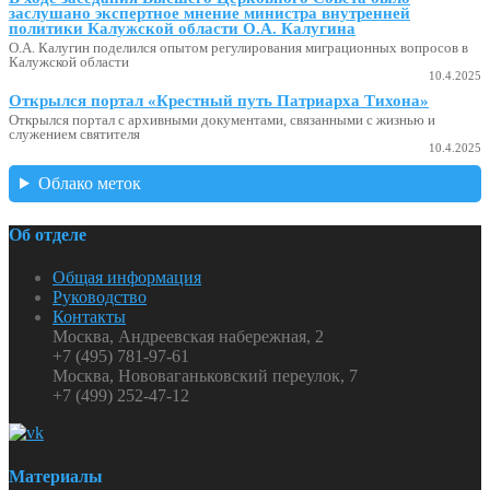
заслушано экспертное мнение министра внутренней
политики Калужской области О.А. Калугина
О.А. Калугин поделился опытом регулирования миграционных вопросов в
Калужской области
10.4.2025
Открылся портал «Крестный путь Патриарха Тихона»
Открылся портал с архивными документами, связанными с жизнью и
служением святителя
10.4.2025
Облако меток
Об отделе
Общая информация
Руководство
Контакты
Москва, Андреевская набережная, 2
+7 (495) 781-97-61
Москва, Нововаганьковский переулок, 7
+7 (499) 252-47-12
Материалы