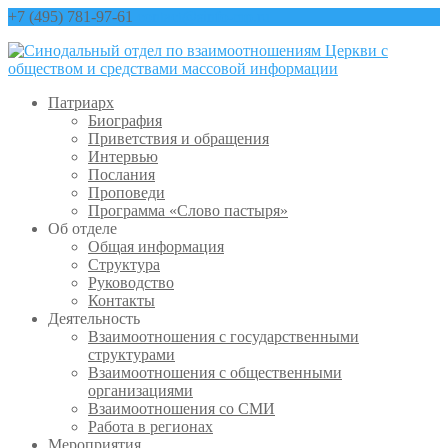
+7 (495) 781-97-61
contact@sinfo-mp.ru
Патриарх
Биография
Приветствия и обращения
Интервью
Послания
Проповеди
Программа «Слово пастыря»
Об отделе
Общая информация
Структура
Руководство
Контакты
Деятельность
Взаимоотношения с государственными
структурами
Взаимоотношения с общественными
организациями
Взаимоотношения со СМИ
Работа в регионах
Мероприятия