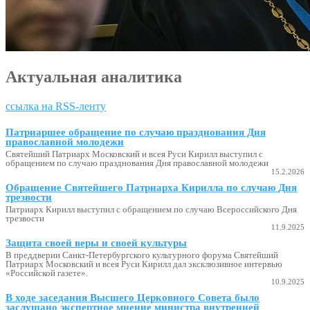
Актуальная аналитика
ссылка на RSS-ленту
Патриаршее обращение по случаю празднования Дня
православной молодежи
Святейший Патриарх Московский и всея Руси Кирилл выступил с
обращением по случаю празднования Дня православной молодежи
15.2.2026
Обращение Святейшего Патриарха Кирилла по случаю Дня
трезвости
Патриарх Кирилл выступил с обращением по случаю Всероссийского Дня
трезвости
11.9.2025
Защита своей веры и своей культуры
В преддверии Санкт-Петербургского культурного форума Святейший
Патриарх Московский и всея Руси Кирилл дал эксклюзивное интервью
«Российской газете».
10.9.2025
В ходе заседания Высшего Церковного Совета было
заслушано экспертное мнение министра внутренней