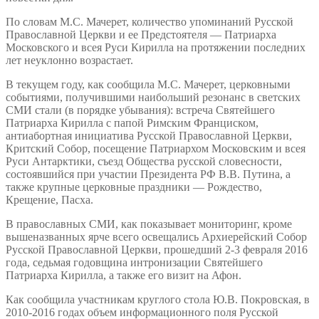
По словам М.С. Мачерет, количество упоминаний Русской
Православной Церкви и ее Предстоятеля — Патриарха
Московского и всея Руси Кирилла на протяжении последних
лет неуклонно возрастает.
В текущем году, как сообщила М.С. Мачерет, церковными
событиями, получившими наибольший резонанс в светских
СМИ стали (в порядке убывания): встреча Святейшего
Патриарха Кирилла с папой Римским Франциском,
антиабортная инициатива Русской Православной Церкви,
Критский Собор, посещение Патриархом Московским и всея
Руси Антарктики, съезд Общества русской словесности,
состоявшийся при участии Президента РФ В.В. Путина, а
также крупные церковные праздники — Рождество,
Крещение, Пасха.
В православных СМИ, как показывает мониторинг, кроме
вышеназванных ярче всего освещались Архиерейский Собор
Русской Православной Церкви, прошедший 2-3 февраля 2016
года, седьмая годовщина интронизации Святейшего
Патриарха Кирилла, а также его визит на Афон.
Как сообщила участникам круглого стола Ю.В. Покровская, в
2010-2016 годах объем информационного поля Русской