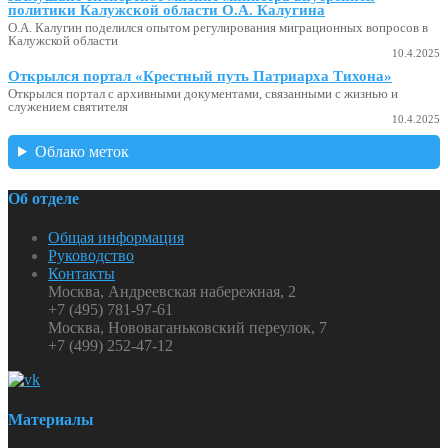
политики Калужской области О.А. Калугина
О.А. Калугин поделился опытом регулирования миграционных вопросов в
Калужской области
10.4.2025
Открылся портал «Крестный путь Патриарха Тихона»
Открылся портал с архивными документами, связанными с жизнью и
служением святителя
10.4.2025
Облако меток
Об отделе
Общая информация
Руководство
Контакты
Москва, Андреевская набережная, 2
+7 (495) 781-97-61
Москва, Нововаганьковский переулок, 7
+7 (499) 252-47-12
Материалы