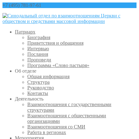
+7 (495) 781-97-61
contact@sinfo-mp.ru
Патриарх
Биография
Приветствия и обращения
Интервью
Послания
Проповеди
Программа «Слово пастыря»
Об отделе
Общая информация
Структура
Руководство
Контакты
Деятельность
Взаимоотношения с государственными
структурами
Взаимоотношения с общественными
организациями
Взаимоотношения со СМИ
Работа в регионах
Мероприятия