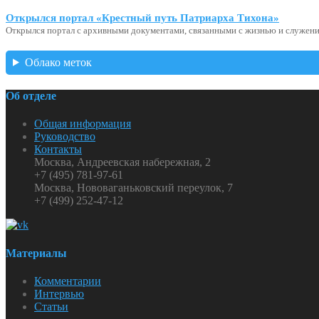
Открылся портал «Крестный путь Патриарха Тихона»
Открылся портал с архивными документами, связанными с жизнью и служени
Облако меток
Об отделе
Общая информация
Руководство
Контакты
Москва, Андреевская набережная, 2
+7 (495) 781-97-61
Москва, Нововаганьковский переулок, 7
+7 (499) 252-47-12
Материалы
Комментарии
Интервью
Статьи