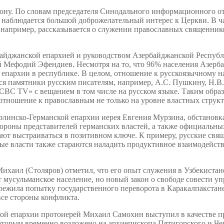
ону. По словам председателя Синодального информационного отд
я наблюдается большой доброжелательный интерес к Церкви. В 
например, рассказывается о служении православных священник
йджанской епархией и руководством Азербайджанской Республи
Мефодий Эфендиев. Несмотря на то, что 96% населения Азербай
 епархии в республике. В целом, отношение к русскоязычному н
тся памятники русским писателям, например, А.С. Пушкину, Н.В
 «CBC TV» с вещанием в том числе на русском языке. Таким обра
отношение к православным не только на уровне властных структ
рлинско-Германской епархии иерея Евгения Мурзина, обстанов
стороны представителей германских властей, а также официальн
т выстраиваться в позитивном ключе. К примеру, русские свя
ые власти также стараются наладить продуктивное взаимодейств
хаил (Столяров) отметил, что его опыт служения в Узбекистан
 мусульманское население, но новый закон о свободе совести у
ережила попытку государственного переворота в Каракалпакста
все стороны конфликта.
ой епархии протоиерей Михаил Самохин выступил в качестве п
оторым временно возложено на архиепископа Пятигорского и Че