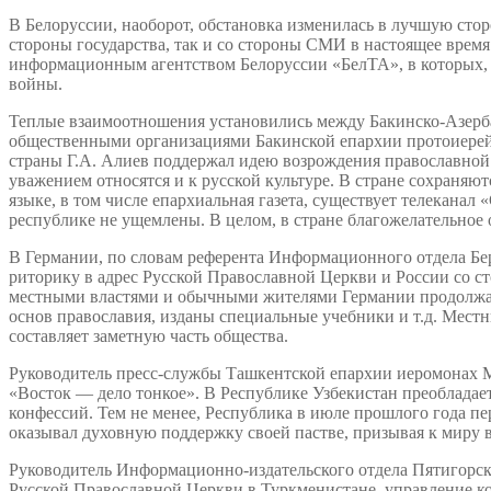
В Белоруссии, наоборот, обстановка изменилась в лучшую стор
стороны государства, так и со стороны СМИ в настоящее врем
информационным агентством Белоруссии «БелТА», в которых, 
войны.
Теплые взаимоотношения установились между Бакинско-Азерба
общественными организациями Бакинской епархии протоиерей 
страны Г.А. Алиев поддержал идею возрождения православной
уважением относятся и к русской культуре. В стране сохраняю
языке, в том числе епархиальная газета, существует телеканал
республике не ущемлены. В целом, в стране благожелательное 
В Германии, по словам референта Информационного отдела Бе
риторику в адрес Русской Православной Церкви и России со 
местными властями и обычными жителями Германии продолжаю
основ православия, изданы специальные учебники и т.д. Местн
составляет заметную часть общества.
Руководитель пресс-службы Ташкентской епархии иеромонах Ми
«Восток — дело тонкое». В Республике Узбекистан преобладает
конфессий. Тем не менее, Республика в июле прошлого года п
оказывал духовную поддержку своей пастве, призывая к миру 
Руководитель Информационно-издательского отдела Пятигорск
Русской Православной Церкви в Туркменистане, управление к