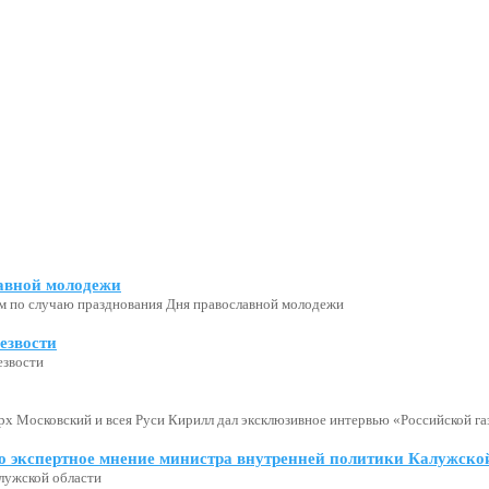
авной молодежи
м по случаю празднования Дня православной молодежи
езвости
езвости
х Московский и всея Руси Кирилл дал эксклюзивное интервью «Российской газ
о экспертное мнение министра внутренней политики Калужской
лужской области