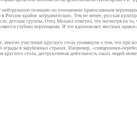
ет нейтральную позицию по отношению православным верующим.
 в Россию крайне затруднительно. Тем не менее, русская культу
числе, детские группы. Отец Михаил отметил, что несмотря на т
 являются глубоко верующими. И это вдохновляет местных прав
 многие участники круглого стола упомянули о том, что при вс
ной ограды в зарубежных странах. Например, «священники-переб
в круглого стола, деструктивная деятельность таких людей мож