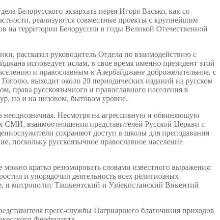
ела Белорусского экзархата иерея Игоря Васько, как со
частности, реализуются совместные проекты с крупнейшим
ов на территории Белоруссии в годы Великой Отечественной
ки, рассказал руководитель Отдела по взаимодействию с
джана исповедует ислам, в свое время именно президент этой
аселению и православным в Азербайджане доброжелательное, с
. Гоголю, выходит около 20 периодических изданий на русском
зом, права русскоязычного и православного населения в
ур, но и на низовом, бытовом уровне.
ка неоднозначная. Несмотря на агрессивную и обвиняющую
ых СМИ, взаимоотношения представителей Русской Церкви с
щеннослужители сохраняют доступ в школы для преподавания
ие, поскольку русскоязычное православное население
е можно кратко резюмировать словами известного выражения:
простил и упорядочил деятельность всех религиозных
не, и митрополит Ташкентский и Узбекистанский Викентий
редставителя пресс-службы Патриаршего благочиния приходов
ркесского Феофилакта.