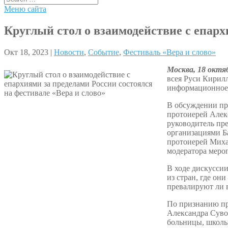
Меню сайта
Круглый стол о взаимодействие с епарх
Окт 18, 2023 |
Новости
,
Событие
,
Фестиваль «Вера и слово»
Москва, 18 октя
всея Руси Кирилл
информационное 
В обсуждении пр
протоиерей Алек
руководитель пр
организациями Б
протоиерей Миха
модератора меро
В ходе дискуссии
из стран, где он
превалируют ли 
По признанию пр
Александра Суво
больницы, школы