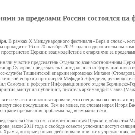
иями за пределами России состоялся на 
бря
. В рамках X Международного фестиваля «Вера и слово», ко
а проходит с 16 по 20 октября 2023 года в оздоровительном ком
пространство Церкви: взаимодействие с епархиями за пределам
иняли участие председатель Отдела по взаимоотношениям Церкв
сандр Суворов, председатель Синодального информационного отд
есс-службы Ташкентской епархии иеромонах Михаил (Столяров)
акинской епархии протоиерей Мефодий Эфендиев, руководитель
ил Самохин и референт Информационного отдела Берлинско-Гер
приятия выступил публицист, писатель архимандрит Савва (Маж
 все ее участники констатировали, что специальная военная оп
и несут свое послушание. Тем не менее, по словам иерея Игоря В
в стране пребывания проблемы над возможностями.
едседателя Отдела по взаимоотношениям Церкви и общества Мит
рова, закон 2011 года о свободе совести усложнил доступ свящ
. Храмы, которые раньше действовали при этих учреждениях, о