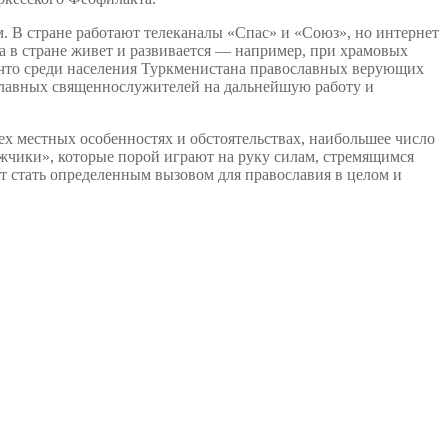
 В стране работают телеканалы «Спас» и «Союз», но интернет
ра в стране живет и развивается — например, при храмовых
о, что среди населения Туркменистана православных верующих
ославных священнослужителей на дальнейшую работу и
ех местных особенностях и обстоятельствах, наибольшее число
ежчики», которые порой играют на руку силам, стремящимся
ет стать определенным вызовом для православия в целом и