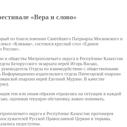
фестивале «Вера и слово»
торый по благословению Святейшего Патриарха Московского и
плексе «Клязьма», состоялся круглый стол «Единое
и России».
и и общества Митрополичьего округа в Республике Казахстан
ела Белорусского экзархата иерей Игорь Васько,
, руководитель Отдела по взаимодействию с общественными
 Информационно-издательского отдела Пятигорской епархии
манской епархии иерей Евгений Мурзин. В качестве
уко).
ерация тем или иным образом отразилась на ситуации в каждой
асько, оценивая текущую обстановку, важно понимать,
рополичьего округа в Республике Казахстан протоиерея
еннослужителей Русской Православной Церкви в тюрьмы,
казались недоступны.