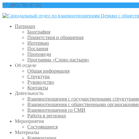
+7 (495) 781-97-61
contact@sinfo-mp.ru
Патриарх
Биография
Приветствия и обращения
Интервью
Послания
Проповеди
Программа «Слово пастыря»
Об отделе
Общая информация
Структура
Руководство
Контакты
Деятельность
Взаимоотношения с государственными структурам
Взаимоотношения с общественными организациям
Взаимоотношения со СМИ
Работа в регионах
Мероприятия
Состоявшиеся
Материалы
Комментарии