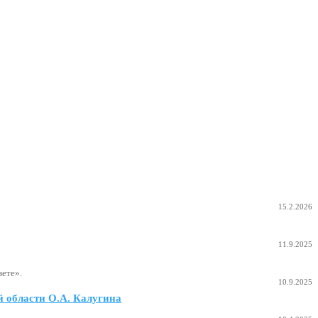
15.2.2026
11.9.2025
ете».
10.9.2025
 области О.А. Калугина