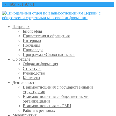
+7 (495) 781-97-61
contact@sinfo-mp.ru
Патриарх
Биография
Приветствия и обращения
Интервью
Послания
Проповеди
Программа «Слово пастыря»
Об отделе
Общая информация
Структура
Руководство
Контакты
Деятельность
Взаимоотношения с государственными
структурами
Взаимоотношения с общественными
организациями
Взаимоотношения со СМИ
Работа в регионах
Мероприятия