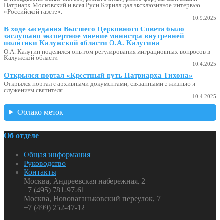
Патриарх Московский и всея Руси Кирилл дал эксклюзивное интервью
«Российской газете».
10.9.2025
В ходе заседания Высшего Церковного Совета было
заслушано экспертное мнение министра внутренней
политики Калужской области О.А. Калугина
О.А. Калугин поделился опытом регулирования миграционных вопросов в
Калужской области
10.4.2025
Открылся портал «Крестный путь Патриарха Тихона»
Открылся портал с архивными документами, связанными с жизнью и
служением святителя
10.4.2025
Облако меток
Об отделе
Общая информация
Руководство
Контакты
Москва, Андреевская набережная, 2
+7 (495) 781-97-61
Москва, Нововаганьковский переулок, 7
+7 (499) 252-47-12