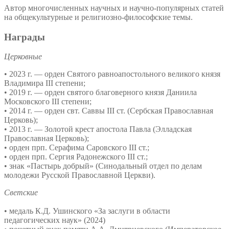
Автор многочисленных научных и научно-популярных статей
на общекультурные и религиозно-философские темы.
Награды
Церковные
• 2023 г. — орден Святого равноапостольного великого князя
Владимира III степени;
• 2019 г. — орден святого благоверного князя Даниила
Московского III степени;
• 2014 г. — орден свт. Саввы III ст. (Сербская Православная
Церковь);
• 2013 г. — Золотой крест апостола Павла (Элладская
Православная Церковь);
• орден прп. Серафима Саровского III ст.;
• орден прп. Сергия Радонежского III ст.;
• знак «Пастырь добрый» (Синодальный отдел по делам
молодежи Русской Православной Церкви).
Светские
• медаль К.Д. Ушинского «За заслуги в области
педагогических наук» (2024)