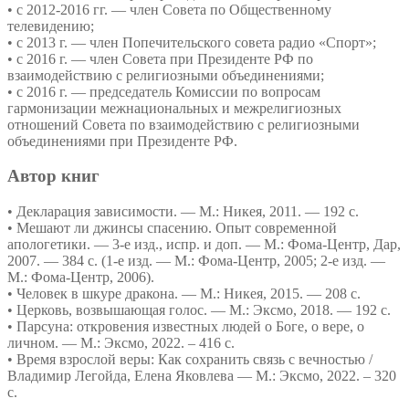
• с 2012-2016 гг. — член Совета по Общественному
телевидению;
• с 2013 г. — член Попечительского совета радио «Спорт»;
• с 2016 г. — член Совета при Президенте РФ по
взаимодействию с религиозными объединениями;
• с 2016 г. ― председатель Комиссии по вопросам
гармонизации межнациональных и межрелигиозных
отношений Совета по взаимодействию с религиозными
объединениями при Президенте РФ.
Автор книг
• Декларация зависимости. — М.: Никея, 2011. — 192 с.
• Мешают ли джинсы спасению. Опыт современной
апологетики. — 3-е изд., испр. и доп. — М.: Фома-Центр, Дар,
2007. — 384 с. (1-е изд. — М.: Фома-Центр, 2005; 2-е изд. —
М.: Фома-Центр, 2006).
• Человек в шкуре дракона. — М.: Никея, 2015. — 208 с.
• Церковь, возвышающая голос. — М.: Эксмо, 2018. — 192 с.
• Парсуна: откровения известных людей о Боге, о вере, о
личном. — М.: Эксмо, 2022. – 416 с.
• Время взрослой веры: Как сохранить связь с вечностью /
Владимир Легойда, Елена Яковлева — М.: Эксмо, 2022. – 320
с.