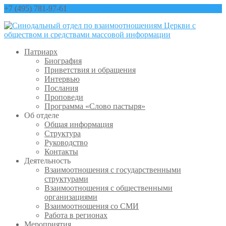
+7 (495) 781-97-61
contact@sinfo-mp.ru
Патриарх
Биография
Приветствия и обращения
Интервью
Послания
Проповеди
Программа «Слово пастыря»
Об отделе
Общая информация
Структура
Руководство
Контакты
Деятельность
Взаимоотношения с государственными
структурами
Взаимоотношения с общественными
организациями
Взаимоотношения со СМИ
Работа в регионах
Мероприятия