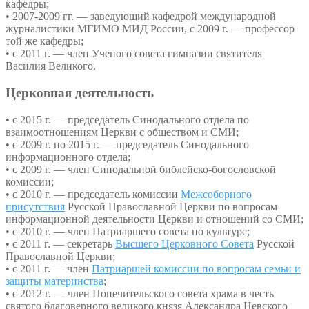
кафедры;
• 2007-2009 гг. — заведующий кафедрой международной
журналистики МГИМО МИД России, с 2009 г. — профессор
той же кафедры;
• с 2011 г. — член Ученого совета гимназии святителя
Василия Великого.
Церковная деятельность
• с 2015 г. — председатель Синодального отдела по
взаимоотношениям Церкви с обществом и СМИ;
• с 2009 г. по 2015 г. — председатель Синодального
информационного отдела;
• с 2009 г. — член Синодальной библейско-богословской
комиссии;
• с 2010 г. — председатель комиссии
Межсоборного
присутствия
Русской Православной Церкви по вопросам
информационной деятельности Церкви и отношений со СМИ;
• с 2010 г. — член Патриаршего совета по культуре;
• с 2011 г. — секретарь
Высшего Церковного Совета
Русской
Православной Церкви;
• с 2011 г. — член
Патриаршей комиссии по вопросам семьи и
защиты материнства
;
• с 2012 г. — член Попечительского совета храма в честь
святого благоверного великого князя Александра Невского