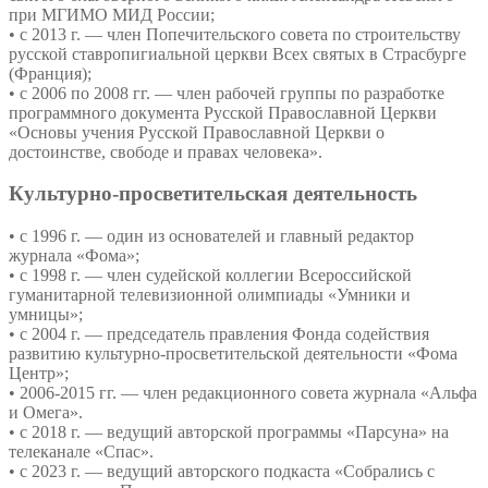
при МГИМО МИД России;
• с 2013 г. — член Попечительского совета по строительству
русской ставропигиальной церкви Всех святых в Страсбурге
(Франция);
• с 2006 по 2008 гг. — член рабочей группы по разработке
программного документа Русской Православной Церкви
«Основы учения Русской Православной Церкви о
достоинстве, свободе и правах человека».
Культурно-просветительская деятельность
• с 1996 г. — один из основателей и главный редактор
журнала «Фома»;
• с 1998 г. — член судейской коллегии Всероссийской
гуманитарной телевизионной олимпиады «Умники и
умницы»;
• с 2004 г. — председатель правления Фонда содействия
развитию культурно-просветительской деятельности «Фома
Центр»;
• 2006-2015 гг. — член редакционного совета журнала «Альфа
и Омега».
• c 2018 г. — ведущий авторской программы «Парсуна» на
телеканале «Спас».
• c 2023 г. — ведущий авторского подкаста «Собрались с