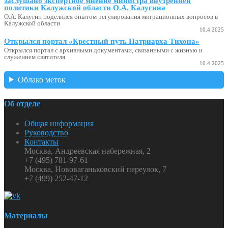
заслушано экспертное мнение министра внутренней
политики Калужской области О.А. Калугина
О.А. Калугин поделился опытом регулирования миграционных вопросов в
Калужской области
10.4.2025
Открылся портал «Крестный путь Патриарха Тихона»
Открылся портал с архивными документами, связанными с жизнью и
служением святителя
10.4.2025
Облако меток
Об отделе
Общая информация
Руководство
Контакты
Москва, Андреевская набережная, 2
+7 (495) 781-97-61
Москва, Нововаганьковский переулок, 7
+7 (499) 252-47-12
Материалы