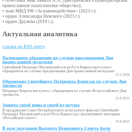
• почетный знак памяти А.А. Дмитриевского (Императорское
православное палестинское общество);
• знак МИД РФ «За взаимодействие» (2023 г.);
• орден Александра Невского (2023 г.).
• орден Дружбы (2019 г.);
Актуальная аналитика
ссылка на RSS-ленту
Патриаршее обращение по случаю празднования Дня
православной молодежи
Святейший Патриарх Московский и всея Руси Кирилл выступил с
обращением по случаю празднования Дня православной молодежи
15.2.2026
Обращение Святейшего Патриарха Кирилла по случаю Дня
трезвости
Патриарх Кирилл выступил с обращением по случаю Всероссийского Дня
трезвости
11.9.2025
Защита своей веры и своей культуры
В преддверии Санкт-Петербургского культурного форума Святейший
Патриарх Московский и всея Руси Кирилл дал эксклюзивное интервью
«Российской газете».
10.9.2025
В ходе заседания Высшего Церковного Совета было