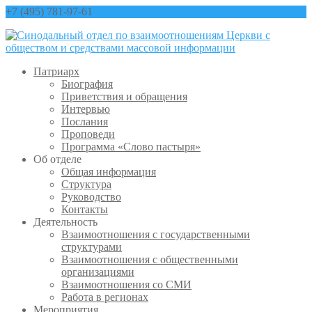
+7 (495) 781-97-61
contact@sinfo-mp.ru
Патриарх
Биография
Приветствия и обращения
Интервью
Послания
Проповеди
Программа «Слово пастыря»
Об отделе
Общая информация
Структура
Руководство
Контакты
Деятельность
Взаимоотношения с государственными
структурами
Взаимоотношения с общественными
организациями
Взаимоотношения со СМИ
Работа в регионах
Мероприятия