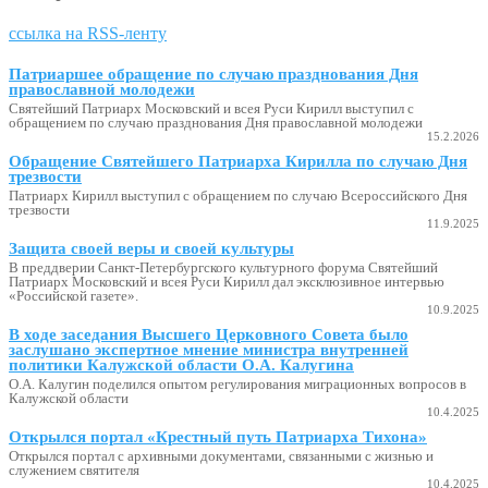
ссылка на RSS-ленту
Патриаршее обращение по случаю празднования Дня
православной молодежи
Святейший Патриарх Московский и всея Руси Кирилл выступил с
обращением по случаю празднования Дня православной молодежи
15.2.2026
Обращение Святейшего Патриарха Кирилла по случаю Дня
трезвости
Патриарх Кирилл выступил с обращением по случаю Всероссийского Дня
трезвости
11.9.2025
Защита своей веры и своей культуры
В преддверии Санкт-Петербургского культурного форума Святейший
Патриарх Московский и всея Руси Кирилл дал эксклюзивное интервью
«Российской газете».
10.9.2025
В ходе заседания Высшего Церковного Совета было
заслушано экспертное мнение министра внутренней
политики Калужской области О.А. Калугина
О.А. Калугин поделился опытом регулирования миграционных вопросов в
Калужской области
10.4.2025
Открылся портал «Крестный путь Патриарха Тихона»
Открылся портал с архивными документами, связанными с жизнью и
служением святителя
10.4.2025