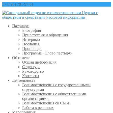
+7 (495) 781-97-61
contact@sinfo-mp.ru
Патриарх
Биография
Приветствия и обращения
Интервью
Послания
Проповеди
Программа «Слово пастыря»
Об отделе
Общая информация
Структура
Руководство
Контакты
Деятельность
Взаимоотношения с государственными
структурами
Взаимоотношения с общественными
организациями
Взаимоотношения со СМИ
Работа в регионах
Мероприятия