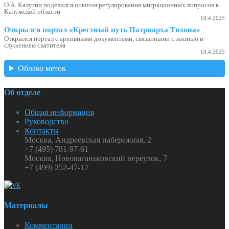
О.А. Калугин поделился опытом регулирования миграционных вопросов в
Калужской области
10.4.2025
Открылся портал «Крестный путь Патриарха Тихона»
Открылся портал с архивными документами, связанными с жизнью и
служением святителя
10.4.2025
Облако меток
Об отделе
Общая информация
Руководство
Контакты
Москва, Андреевская набережная, 2
+7 (495) 781-97-61
Москва, Нововаганьковский переулок, 7
+7 (499) 252-47-12
Материалы
Комментарии