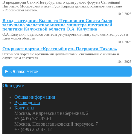
В преддверии Санкт-Петербургского культурного форума Святейший
Патриарх Московский и всея Руси Кирилл дал эксклюзивное интервью
«Российской газете».
10.9.2025
В ходе заседания Высшего Церковного Совета было
заслушано экспертное мнение министра внутренней
политики Калужской области О.А. Калугина
О.А. Калугин поделился опытом регулирования миграционных вопросов в
Калужской области
10.4.2025
Открылся портал «Крестный путь Патриарха Тихона»
Открылся портал с архивными документами, связанными с жизнью и
служением святителя
10.4.2025
Облако меток
Об отделе
Общая информация
Руководство
Контакты
Москва, Андреевская набережная, 2
+7 (495) 781-97-61
Москва, Нововаганьковский переулок, 7
+7 (499) 252-47-12