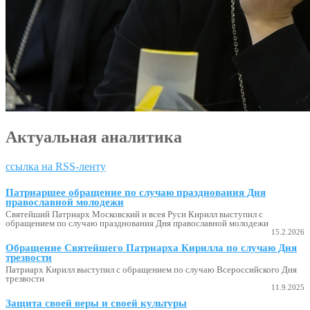
Актуальная аналитика
ссылка на RSS-ленту
Патриаршее обращение по случаю празднования Дня
православной молодежи
Святейший Патриарх Московский и всея Руси Кирилл выступил с
обращением по случаю празднования Дня православной молодежи
15.2.2026
Обращение Святейшего Патриарха Кирилла по случаю Дня
трезвости
Патриарх Кирилл выступил с обращением по случаю Всероссийского Дня
трезвости
11.9.2025
Защита своей веры и своей культуры