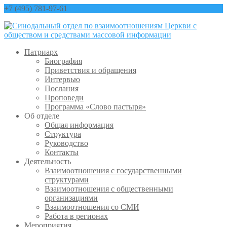
+7 (495) 781-97-61
contact@sinfo-mp.ru
Патриарх
Биография
Приветствия и обращения
Интервью
Послания
Проповеди
Программа «Слово пастыря»
Об отделе
Общая информация
Структура
Руководство
Контакты
Деятельность
Взаимоотношения с государственными
структурами
Взаимоотношения с общественными
организациями
Взаимоотношения со СМИ
Работа в регионах
Мероприятия