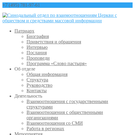
+7 (495) 781-97-61
contact@sinfo-mp.ru
Патриарх
Биография
Приветствия и обращения
Интервью
Послания
Проповеди
Программа «Слово пастыря»
Об отделе
Общая информация
Структура
Руководство
Контакты
Деятельность
Взаимоотношения с государственными
структурами
Взаимоотношения с общественными
организациями
Взаимоотношения со СМИ
Работа в регионах
Мероприятия