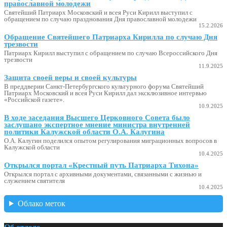
православной молодежи
Святейший Патриарх Московский и всея Руси Кирилл выступил с
обращением по случаю празднования Дня православной молодежи
15.2.2026
Обращение Святейшего Патриарха Кирилла по случаю Дня
трезвости
Патриарх Кирилл выступил с обращением по случаю Всероссийского Дня
трезвости
11.9.2025
Защита своей веры и своей культуры
В преддверии Санкт-Петербургского культурного форума Святейший
Патриарх Московский и всея Руси Кирилл дал эксклюзивное интервью
«Российской газете».
10.9.2025
В ходе заседания Высшего Церковного Совета было
заслушано экспертное мнение министра внутренней
политики Калужской области О.А. Калугина
О.А. Калугин поделился опытом регулирования миграционных вопросов в
Калужской области
10.4.2025
Открылся портал «Крестный путь Патриарха Тихона»
Открылся портал с архивными документами, связанными с жизнью и
служением святителя
10.4.2025
Облако меток