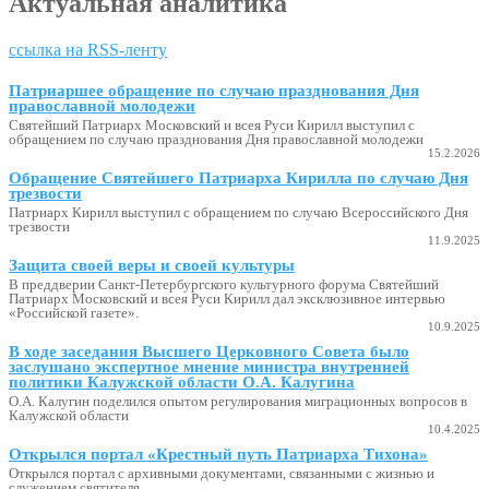
Актуальная аналитика
ссылка на RSS-ленту
Патриаршее обращение по случаю празднования Дня
православной молодежи
Святейший Патриарх Московский и всея Руси Кирилл выступил с
обращением по случаю празднования Дня православной молодежи
15.2.2026
Обращение Святейшего Патриарха Кирилла по случаю Дня
трезвости
Патриарх Кирилл выступил с обращением по случаю Всероссийского Дня
трезвости
11.9.2025
Защита своей веры и своей культуры
В преддверии Санкт-Петербургского культурного форума Святейший
Патриарх Московский и всея Руси Кирилл дал эксклюзивное интервью
«Российской газете».
10.9.2025
В ходе заседания Высшего Церковного Совета было
заслушано экспертное мнение министра внутренней
политики Калужской области О.А. Калугина
О.А. Калугин поделился опытом регулирования миграционных вопросов в
Калужской области
10.4.2025
Открылся портал «Крестный путь Патриарха Тихона»
Открылся портал с архивными документами, связанными с жизнью и
служением святителя