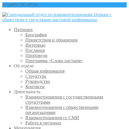
+7 (495) 781-97-61
contact@sinfo-mp.ru
Патриарх
Биография
Приветствия и обращения
Интервью
Послания
Проповеди
Программа «Слово пастыря»
Об отделе
Общая информация
Структура
Руководство
Контакты
Деятельность
Взаимоотношения с государственными
структурами
Взаимоотношения с общественными
организациями
Взаимоотношения со СМИ
Работа в регионах
Мероприятия