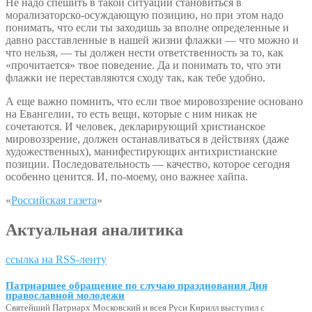
Не надо спешить в такой ситуации становиться в
морализаторско-осуждающую позицию, но при этом надо
понимать, что если ты заходишь за вполне определенные и
давно расставленные в нашей жизни флажки — что можно и
что нельзя, — ты должен нести ответственность за то, как
«прочитается» твое поведение. Да и понимать то, что эти
флажки не переставляются сходу так, как тебе удобно.
А еще важно помнить, что если твое мировоззрение основано
на Евангелии, то есть вещи, которые с ним никак не
сочетаются. И человек, декларирующий христианское
мировоззрение, должен останавливаться в действиях (даже
художественных), манифестирующих антихристианские
позиции. Последовательность — качество, которое сегодня
особенно ценится. И, по-моему, оно важнее хайпа.
«
Российская газета
»
Актуальная аналитика
ссылка на RSS-ленту
Патриаршее обращение по случаю празднования Дня
православной молодежи
Святейший Патриарх Московский и всея Руси Кирилл выступил с