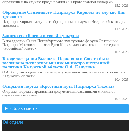
обращением по случаю празднования Дня православной молодежи
15.2.2026
Обращение Святейшего Патриарха Кирилла по случаю Дня
трезвости
Патриарх Кирилл выступил с обращением по случаю Всероссийского Дня
трезвости
11.9.2025
Защита своей веры и своей культуры
В преддверии Санкт-Петербургского культурного форума Святейший
Патриарх Московский и всея Руси Кирилл дал эксклюзивное интервью
«Российской газете».
10.9.2025
В ходе заседания Высшего Церковного Совета было
заслушано экспертное мнение министра внутренней
политики Калужской области О.А. Калугина
О.А. Калугин поделился опытом регулирования миграционных вопросов в
Калужской области
10.4.2025
Открылся портал «Крестный путь Патриарха Тихона»
Открылся портал с архивными документами, связанными с жизнью и
служением святителя
10.4.2025
Облако меток
Об отделе