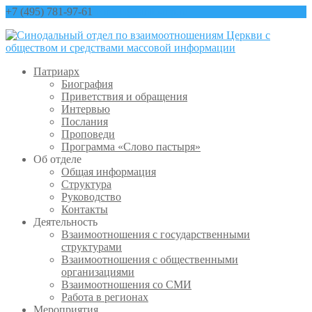
+7 (495) 781-97-61
contact@sinfo-mp.ru
Патриарх
Биография
Приветствия и обращения
Интервью
Послания
Проповеди
Программа «Слово пастыря»
Об отделе
Общая информация
Структура
Руководство
Контакты
Деятельность
Взаимоотношения с государственными
структурами
Взаимоотношения с общественными
организациями
Взаимоотношения со СМИ
Работа в регионах
Мероприятия