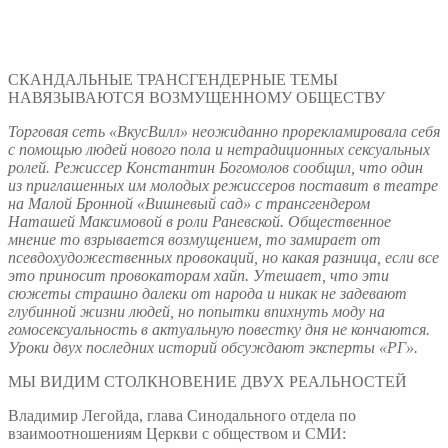
СКАНДАЛЬНЫЕ ТРАНСГЕНДЕРНЫЕ ТЕМЫ
НАВЯЗЫВАЮТСЯ ВОЗМУЩЕННОМУ ОБЩЕСТВУ
Торговая сеть «ВкусВилл» неожиданно прорекламировала себя
с помощью людей нового пола и нетрадиционных сексуальных
ролей. Режиссер Константин Богомолов сообщил, что один
из приглашенных им молодых режиссеров поставит в театре
на Малой Бронной «Вишневый сад» с трансгендером
Наташей Максимовой в роли Раневской. Общественное
мнение то взрывается возмущением, то замирает от
псевдохудожественных провокаций, но какая разница, если все
это приносит провокаторам хайп. Утешает, что эти
сюжеты страшно далеки от народа и никак не задевают
глубинной жизни людей, но попытки впихнуть моду на
гомосексуальность в актуальную повестку дня не кончаются.
Уроки двух последних историй обсуждают эксперты «РГ».
МЫ ВИДИМ СТОЛКНОВЕНИЕ ДВУХ РЕАЛЬНОСТЕЙ
Владимир Легойда, глава Синодального отдела по
взаимоотношениям Церкви с обществом и СМИ: