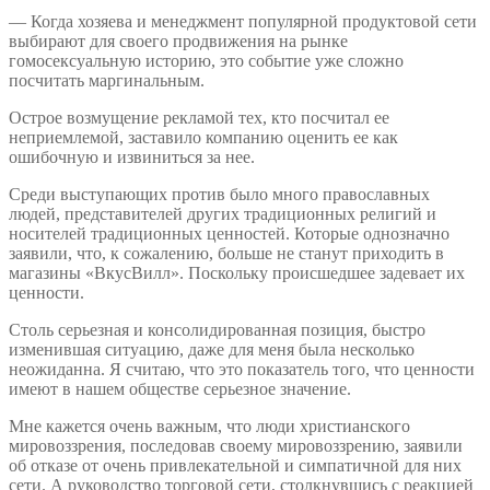
— Когда хозяева и менеджмент популярной продуктовой сети
выбирают для своего продвижения на рынке
гомосексуальную историю, это событие уже сложно
посчитать маргинальным.
Острое возмущение рекламой тех, кто посчитал ее
неприемлемой, заставило компанию оценить ее как
ошибочную и извиниться за нее.
Среди выступающих против было много православных
людей, представителей других традиционных религий и
носителей традиционных ценностей. Которые однозначно
заявили, что, к сожалению, больше не станут приходить в
магазины «ВкусВилл». Поскольку происшедшее задевает их
ценности.
Столь серьезная и консолидированная позиция, быстро
изменившая ситуацию, даже для меня была несколько
неожиданна. Я считаю, что это показатель того, что ценности
имеют в нашем обществе серьезное значение.
Мне кажется очень важным, что люди христианского
мировоззрения, последовав своему мировоззрению, заявили
об отказе от очень привлекательной и симпатичной для них
сети. А руководство торговой сети, столкнувшись с реакцией