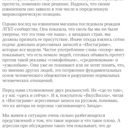
протеста, поменяло свое решение. Надеюсь, что своим
извинением оно заявило в том числе и определенную
мировоззренческую позицию.
Однако вослед на извинения магазина последовала реакция
ЛГБТ-сообщества. Она показала, что сколь бы мы ни были
уверены, что эта тема «не наша», а западных стран, мы
должны признать ее присутствие. Иначе откуда взялись сотни
подчас довольно агрессивных записей в «Инстаграме»,
которые все видели. Частое употребление слова «позор» явно
показывает, что есть немало людей, готовых объявить протест
против такой рекламы «гомофобным», «средневековым» и
«узколобым». Они уже не понимают или не хотят понять, что,
по мнению других людей, это потрясение фундаментальных
основ человеческого общежития и разрушение нормальных
человеческих отношений.
Перед нами столкновение двух реальностей. Не «где-то там»,
а у нас «здесь и сейчас». И я, покупатель «ВкусВилла», читая
в «Инстаграме» агрессивные записи на русском, понимаю,
что их авторы не персоны «загнивающего Запада».
Мы живем в ситуации очень сильно разбегающихся
представлений о том, что такое хорошо и что такое плохо. А
агрессия при обсуждении таких тем показывает, что до