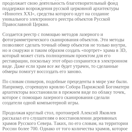
продолжает свою деятельность благотворительный фонд
поддержки возрождения русской церковной архитектуры
«Иннотех XXI», средства которого идут на создание
уникального электронного реестра объектов Русской
Православной Церкви.
Создается реестр с помощью методов лазерного и
фотограмметрического сканирования объектов. Эти методы
позволяют сделать точный обмер объектов не только внутри,
но и снаружи и таким образом создать «портрет» храма в 3D,
который может стать полноценным проектом для его
реставрации, поскольку этот образ сохранится в электронном
виде. Даже если храм все же будет утрачен, то сделанные
обмеры помогут воссоздать его заново.
По словам спикеров, подобные прецеденты в мире уже были.
Например, сгоревшую кровлю Собора Парижской Богоматери
архитекторы восстановили в прежнем виде по облаку точек,
которое с помощью лазерного сканирования сделали
создатели одной компьютерной игры.
Продолжая круглый стол, протоиерей Алексий Яковлев
рассказал его слушателям о восстановлении деревянных
храмов Русского Севера. Таких, по его словам, на территории
России более 700. Однако от того количества храмов, которое