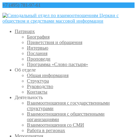
+7 (495) 781-97-61
contact@sinfo-mp.ru
Патриарх
Биография
Приветствия и обращения
Интервью
Послания
Проповеди
Программа «Слово пастыря»
Об отделе
Общая информация
Структура
Руководство
Контакты
Деятельность
Взаимоотношения с государственными
структурами
Взаимоотношения с общественными
организациями
Взаимоотношения со СМИ
Работа в регионах
Мероприятия