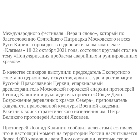
Международного фестиваля «Вера и слово», который по
благословению Святейшего Патриарха Московского и всея
Руси Кирилла проходит в оздоровительном комплексе
«Клязьма» 18-22 октября 2021 года, состоялся круглый стол на
тему «Популяризация проблемы аварийных и руинированных
храмов».
В качестве спикеров выступили председатель Экспертного
совета по церковному искусству, архитектуре и реставрации
Русской Православной Церкви, епархиальный
древлехранитель Московской городской епархии протоиерей
Леонид Калинин и руководитель проекта «Общее Дело.
Возрождение деревянных храмов Севера», преподаватель
факультета православной культуры Военной академии
Ракетных войск стратегического назначения им. Петра
Великого протоиерей Алексий Яковлев.
Протоиерей Леонид Калинин сообщил делегатам фестиваля,
что в настоящий момент на территории России насчитывается
более 4.000 храмов в аварийном состоянии, которые скоро