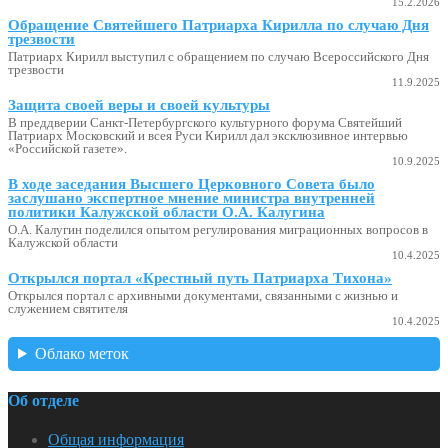
15.2.2026
Обращение Святейшего Патриарха Кирилла по случаю Дня
трезвости
Патриарх Кирилл выступил с обращением по случаю Всероссийского Дня
трезвости
11.9.2025
Защита своей веры и своей культуры
В преддверии Санкт-Петербургского культурного форума Святейший
Патриарх Московский и всея Руси Кирилл дал эксклюзивное интервью
«Российской газете».
10.9.2025
В ходе заседания Высшего Церковного Совета было
заслушано экспертное мнение министра внутренней
политики Калужской области О.А. Калугина
О.А. Калугин поделился опытом регулирования миграционных вопросов в
Калужской области
10.4.2025
Открылся портал «Крестный путь Патриарха Тихона»
Открылся портал с архивными документами, связанными с жизнью и
служением святителя
10.4.2025
Облако меток
Об отделе
Общая информация