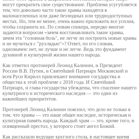
могут прекратить свое существование. Проблема усугубляется
тем, что довольно часто такие храмы находятся в
малонаселенных или даже безлюдных или труднодоступных
местах. Но, тем не менее, очень важно приложить все усилия,
чтобы сохранить их. По словам спикера, нередко многие
задаются вопросом «зачем восстанавливать такие храмы,
зачем эта "головная боль", не легче ли построить новые храмы
и не мучиться с "рухлядью"»? Ответ, по его словам,
однозначен: нет, не лучше и не легче. Ведь это фундамент
духовной и культурной жизни нашего народа.
Как отметил протоиерей Леонид Калинин, и Президент
России В.В. Путин, и Святейший Патриарх Московский и
всея Руси Кирилл привлекают внимание государства и
общества к этой проблеме с 2018 года. И Святейший
Патриарх, и глава государства убеждены, что спасение нашего
культурного и исторического наследия — это один из
важнейших приоритетов.
Протоиерей Леонид Калинин пояснил, что дело не только в
том, что храмы — это наше общее наследие, историческая и
культурная память народа. Каждый храм — это, кроме того, и
освященный престол, у которого стоит ангел Божий.
Как рассказали ведущие круглого стола, в настоящее время