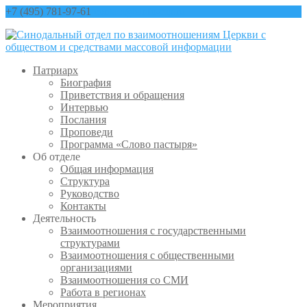
+7 (495) 781-97-61
contact@sinfo-mp.ru
Патриарх
Биография
Приветствия и обращения
Интервью
Послания
Проповеди
Программа «Слово пастыря»
Об отделе
Общая информация
Структура
Руководство
Контакты
Деятельность
Взаимоотношения с государственными
структурами
Взаимоотношения с общественными
организациями
Взаимоотношения со СМИ
Работа в регионах
Мероприятия