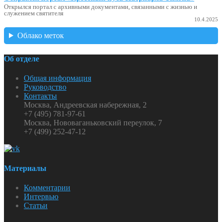
Открылся портал с архивными документами, связанными с жизнью и
служением святителя
10.4.2025
Облако меток
Об отделе
Общая информация
Руководство
Контакты
Москва, Андреевская набережная, 2
+7 (495) 781-97-61
Москва, Нововаганьковский переулок, 7
+7 (499) 252-47-12
Материалы
Комментарии
Интервью
Статьи