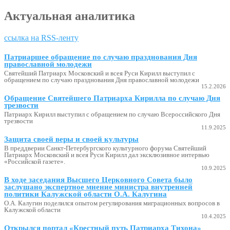
Актуальная аналитика
ссылка на RSS-ленту
Патриаршее обращение по случаю празднования Дня
православной молодежи
Святейший Патриарх Московский и всея Руси Кирилл выступил с
обращением по случаю празднования Дня православной молодежи
15.2.2026
Обращение Святейшего Патриарха Кирилла по случаю Дня
трезвости
Патриарх Кирилл выступил с обращением по случаю Всероссийского Дня
трезвости
11.9.2025
Защита своей веры и своей культуры
В преддверии Санкт-Петербургского культурного форума Святейший
Патриарх Московский и всея Руси Кирилл дал эксклюзивное интервью
«Российской газете».
10.9.2025
В ходе заседания Высшего Церковного Совета было
заслушано экспертное мнение министра внутренней
политики Калужской области О.А. Калугина
О.А. Калугин поделился опытом регулирования миграционных вопросов в
Калужской области
10.4.2025
Открылся портал «Крестный путь Патриарха Тихона»