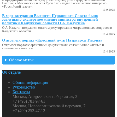
Патриарх Московский и всея Руси Кирилл дал эксклюзивное интервью
«Российской газете».
10.9.2025
В ходе заседания Высшего Церковного Совета было
заслушано экспертное мнение министра внутренней
политики Калужской области О.А. Калугина
О.А. Калугин поделился опытом регулирования миграционных вопросов в
Калужской области
10.4.2025
Открылся портал «Крестный путь Патриарха Тихона»
Открылся портал с архивными документами, связанными с жизнью и
служением святителя
10.4.2025
Облако меток
Об отделе
Общая информация
Руководство
Контакты
Москва, Андреевская набережная, 2
+7 (495) 781-97-61
Москва, Нововаганьковский переулок, 7
+7 (499) 252-47-12