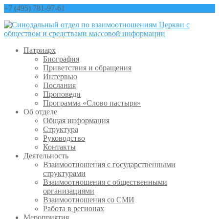
+7 (495) 781-97-61
contact@sinfo-mp.ru
Патриарх
Биография
Приветствия и обращения
Интервью
Послания
Проповеди
Программа «Слово пастыря»
Об отделе
Общая информация
Структура
Руководство
Контакты
Деятельность
Взаимоотношения с государственными
структурами
Взаимоотношения с общественными
организациями
Взаимоотношения со СМИ
Работа в регионах
Мероприятия