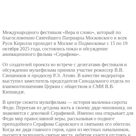
Международного фестиваля «Вера и слово», который по
благословению Святейшего Патриарха Московского и всея
Руси Кирилла проходит в Москве и Подмосковье c 15 по 19
октября 2025 года, состоялись показ и обсуждение
анимационного фильма «Серафима».
От создателей проекта во встрече с делегатами фестиваля и
обсуждении мультфильма приняли участие режиссер В.В.
Свешников и продюсер Р.Э. Атоян. В качестве модератора
выступил заместитель председателя Синодального отдела по
взаимоотношениям Церкви с обществом и СМИ В.В.
Кипшидзе.
В центре сюжета мультфильма — история мальчика-сироты
Феди. Переехав из детдома жить к своему дяде-чиновнику, он
знакомится с девочкой Серафимой. Именно она открывает для
Феди мир православной веры, рассказывая о подвиге
преподобного Серафима Саровского и святынях его обители.
Когда же дядя главного героя, один из местных начальников,
пытается разрушить святые места, ребятам удается отстоять и