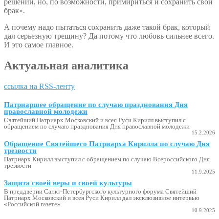
решений, но, по возможности, примириться и сохранить свой
брак».
А почему надо пытаться сохранить даже такой брак, который
дал серьезную трещину? Да потому что любовь сильнее всего.
И это самое главное.
Актуальная аналитика
ссылка на RSS-ленту
Патриаршее обращение по случаю празднования Дня
православной молодежи
Святейший Патриарх Московский и всея Руси Кирилл выступил с
обращением по случаю празднования Дня православной молодежи
15.2.2026
Обращение Святейшего Патриарха Кирилла по случаю Дня
трезвости
Патриарх Кирилл выступил с обращением по случаю Всероссийского Дня
трезвости
11.9.2025
Защита своей веры и своей культуры
В преддверии Санкт-Петербургского культурного форума Святейший
Патриарх Московский и всея Руси Кирилл дал эксклюзивное интервью
«Российской газете».
10.9.2025