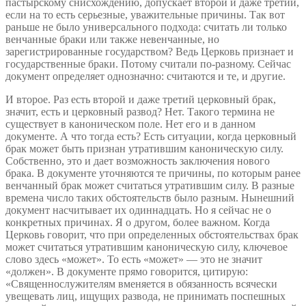
пастырскому снисхождению, допускает второй и даже третий,
если на то есть серьезные, уважительные причины. Так вот
раньше не было универсального подхода: считать ли только
венчанные браки или также невенчанные, но
зарегистрированные государством? Ведь Церковь признает и
государственные браки. Потому считали по-разному. Сейчас
документ определяет однозначно: считаются и те, и другие.
И второе. Раз есть второй и даже третий церковный брак,
значит, есть и церковный развод? Нет. Такого термина не
существует в каноническом поле. Нет его и в данном
документе. А что тогда есть? Есть ситуации, когда церковный
брак может быть признан утратившим каноническую силу.
Собственно, это и дает возможность заключения нового
брака. В документе уточняются те причины, по которым ранее
венчанный брак может считаться утратившим силу. В разные
времена число таких обстоятельств было разным. Нынешний
документ насчитывает их одиннадцать. Но я сейчас не о
конкретных причинах. Я о другом, более важном. Когда
Церковь говорит, что при определенных обстоятельствах брак
может считаться утратившим каноническую силу, ключевое
слово здесь «может». То есть «может» — это не значит
«должен». В документе прямо говорится, цитирую:
«Священнослужителям вменяется в обязанность всячески
увещевать лиц, ищущих развода, не принимать поспешных