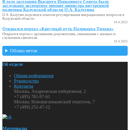
В ходе заседания Высшего Церковного Совета было
заслушано экспертное мнение министра внутренней
политики Калужской области О.А. Калугина
О.А. Калугин поделился опытом регулирования миграционных вопросов в
Калужской области
10.4.2025
Открылся портал «Крестный путь Патриарха Тихона»
Открылся портал с архивными документами, связанными с жизнью и
служением святителя
10.4.2025
Облако меток
Об отделе
Общая информация
Руководство
Контакты
Москва, Андреевская набережная, 2
+7 (495) 781-97-61
Москва, Нововаганьковский переулок, 7
+7 (499) 252-47-12
Материалы