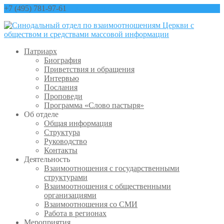
+7 (495) 781-97-61
contact@sinfo-mp.ru
Патриарх
Биография
Приветствия и обращения
Интервью
Послания
Проповеди
Программа «Слово пастыря»
Об отделе
Общая информация
Структура
Руководство
Контакты
Деятельность
Взаимоотношения с государственными
структурами
Взаимоотношения с общественными
организациями
Взаимоотношения со СМИ
Работа в регионах
Мероприятия