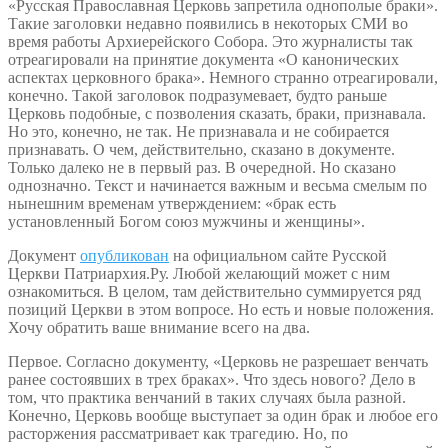
«Русская Православная Церковь запретила однополые браки».
Такие заголовки недавно появились в некоторых СМИ во
время работы Архиерейского Собора. Это журналисты так
отреагировали на принятие документа «О канонических
аспектах церковного брака». Немного странно отреагировали,
конечно. Такой заголовок подразумевает, будто раньше
Церковь подобные, с позволения сказать, браки, признавала.
Но это, конечно, не так. Не признавала и не собирается
признавать. О чем, действительно, сказано в документе.
Только далеко не в первый раз. В очередной. Но сказано
однозначно. Текст и начинается важным и весьма смелым по
нынешним временам утверждением: «брак есть
установленный Богом союз мужчины и женщины».
Документ
опубликован
на официальном сайте Русской
Церкви Патриархия.Ру. Любой желающий может с ним
ознакомиться. В целом, там действительно суммируется ряд
позиций Церкви в этом вопросе. Но есть и новые положения.
Хочу обратить ваше внимание всего на два.
Первое. Согласно документу, «Церковь не разрешает венчать
ранее состоявших в трех браках». Что здесь нового? Дело в
том, что практика венчаний в таких случаях была разной.
Конечно, Церковь вообще выступает за один брак и любое его
расторжения рассматривает как трагедию. Но, по