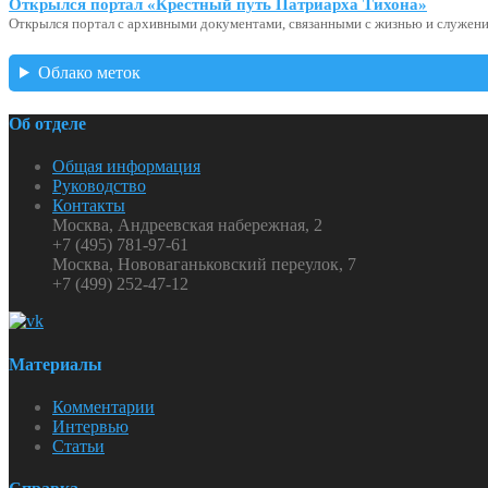
Открылся портал «Крестный путь Патриарха Тихона»
Открылся портал с архивными документами, связанными с жизнью и служени
Облако меток
Об отделе
Общая информация
Руководство
Контакты
Москва, Андреевская набережная, 2
+7 (495) 781-97-61
Москва, Нововаганьковский переулок, 7
+7 (499) 252-47-12
Материалы
Комментарии
Интервью
Статьи