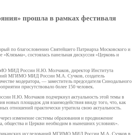
ояния» прошла в рамках фестиваля
торый по благословению Святейшего Патриарха Московского и
е «Клязьма», состоялась панельная дискуссия «Церковь и
ИМО МИД России Н.Ю. Молчаков, директор Института
аний МГИМО МИД России М.А. Сучков, создатель
 качестве модератора, — заместитель председателя Синодального
приятии присутствовало более 150 человек.
сии Н.Ю. Молчаков подчеркнул актуальность этой темы в
я новых площадок для взаимодействия ввиду того, что, как
ных отношений практически утратила свою актуальность.
через изменение системы образования и продвижение
ва, общества и Церкви необходим в нынешних условиях».
мериканских исследований МГИМО МИД России М.А. Сучков в