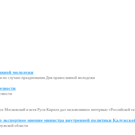
авной молодежи
м по случаю празднования Дня православной молодежи
езвости
езвости
х Московский и всея Руси Кирилл дал эксклюзивное интервью «Российской газ
о экспертное мнение министра внутренней политики Калужской
лужской области