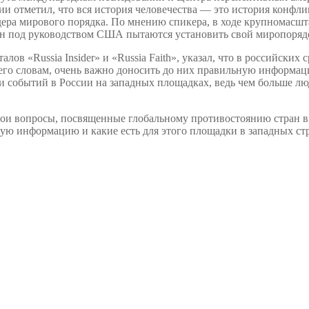
и отметил, что вся история человечества — это история конфли
дера мирового порядка. По мнению спикера, в ходе крупномасш
ран под руководством США пытаются установить свой миропорядо
в «Russia Insider» и «Russia Faith», указал, что в российских 
его словам, очень важно доносить до них правильную информа
событий в России на западных площадках, ведь чем больше люде
свои вопросы, посвященные глобальному противостоянию стран в
ую информацию и какие есть для этого площадки в западных ст