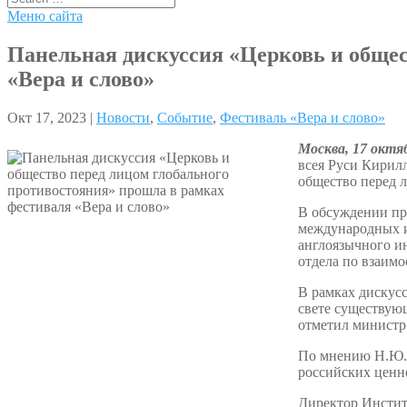
Меню сайта
Панельная дискуссия «Церковь и общес
«Вера и слово»
Окт 17, 2023 |
Новости
,
Событие
,
Фестиваль «Вера и слово»
Москва, 17 октя
всея Руси Кирилл
общество перед 
В обсуждении пр
международных и
англоязычного ин
отдела по взаим
В рамках дискус
свете существую
отметил министр
По мнению Н.Ю. 
российских ценно
Директор Инсти