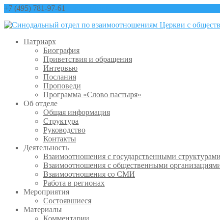
+7 (495) 781-97-61
contact@sinfo-mp.ru
Патриарх
Биография
Приветствия и обращения
Интервью
Послания
Проповеди
Программа «Слово пастыря»
Об отделе
Общая информация
Структура
Руководство
Контакты
Деятельность
Взаимоотношения с государственными структурам
Взаимоотношения с общественными организациям
Взаимоотношения со СМИ
Работа в регионах
Мероприятия
Состоявшиеся
Материалы
Комментарии