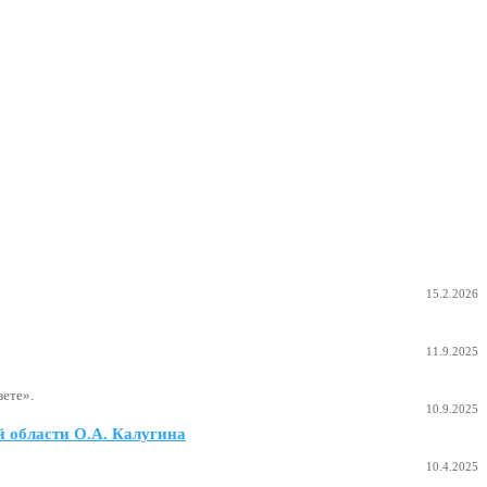
15.2.2026
11.9.2025
ете».
10.9.2025
 области О.А. Калугина
10.4.2025