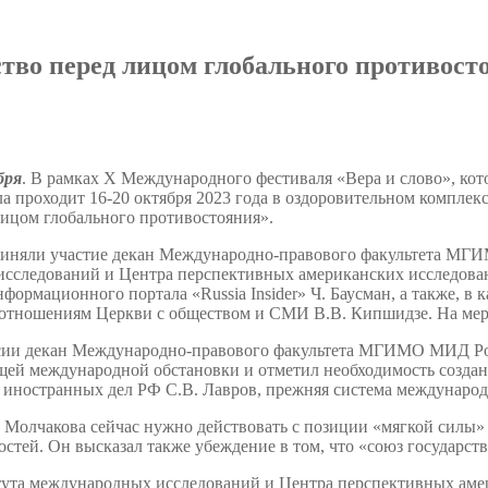
тво перед лицом глобального противост
бря
. В рамках X Международного фестиваля «Вера и слово», ко
а проходит 16-20 октября 2023 года в оздоровительном комплекс
лицом глобального противостояния».
иняли участие декан Международно-правового факультета МГ
сследований и Центра перспективных американских исследов
формационного портала «Russia Insider» Ч. Баусман, а также, в
оотношениям Церкви с обществом и СМИ В.В. Кипшидзе. На меро
сии декан Международно-правового факультета МГИМО МИД Рос
щей международной обстановки и отметил необходимость создани
 иностранных дел РФ С.В. Лавров, прежняя система международ
Молчакова сейчас нужно действовать с позиции «мягкой силы» 
стей. Он высказал также убеждение в том, что «союз государст
тута международных исследований и Центра перспективных а