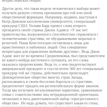
нехристианских общин.
Другое дело, что такая модель человеческого выбора может
получать разную степень признания при той или иной
общественной формации. Например, недавно, выступая в
Нотр-Дамском католическом университете, генеральный
прокурор США Уильям Барр привел слова второго
президента своей страны Джона Адамса: «У нас нет
правительства, вооруженного способностью справляться с
человеческими страстями, не обуздываемыми моралью и
религией. Наша Конституция составлялась лишь для
нравственных и набожных людей. Она совершенно
непригодна для управления любыми другими». Ведь Джон
Адамс жил не во времена Средневековья, был представителем
не какого-нибудь восточного султаната, но его слова
оказались пророческими. Ведь то, о чем свидетельствуют
американский президент и спустя почти 300 лет генеральный
прокурор той же страны, действительно происходит.
Демократическое общество многих стран Запада,
расписавшись в своем бессилии бороться со страстями,
предпочитает придать им респектабельную форму законов.
Тогда мы получаем легализованные наркотики, уравнивание
семьи с сожительствами лиц нетрадиционной ориентации,
эвтаназию и весь джентльменский набор «прогрессивного
общества». Не надо думать, что существует какая-то стена,