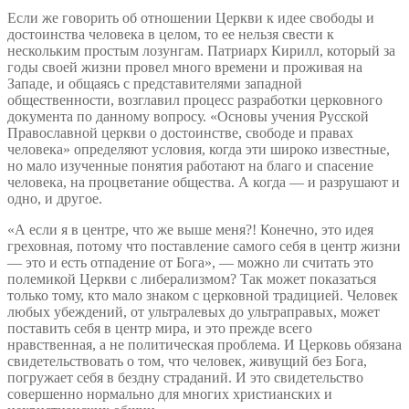
Если же говорить об отношении Церкви к идее свободы и
достоинства человека в целом, то ее нельзя свести к
нескольким простым лозунгам. Патриарх Кирилл, который за
годы своей жизни провел много времени и проживая на
Западе, и общаясь с представителями западной
общественности, возглавил процесс разработки церковного
документа по данному вопросу. «Основы учения Русской
Православной церкви о достоинстве, свободе и правах
человека» определяют условия, когда эти широко известные,
но мало изученные понятия работают на благо и спасение
человека, на процветание общества. А когда — и разрушают и
одно, и другое.
«А если я в центре, что же выше меня?! Конечно, это идея
греховная, потому что поставление самого себя в центр жизни
— это и есть отпадение от Бога», — можно ли считать это
полемикой Церкви с либерализмом? Так может показаться
только тому, кто мало знаком с церковной традицией. Человек
любых убеждений, от ультралевых до ультраправых, может
поставить себя в центр мира, и это прежде всего
нравственная, а не политическая проблема. И Церковь обязана
свидетельствовать о том, что человек, живущий без Бога,
погружает себя в бездну страданий. И это свидетельство
совершенно нормально для многих христианских и