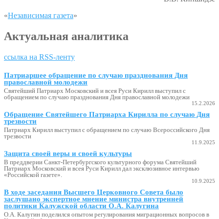
«
Независимая газета
»
Актуальная аналитика
ссылка на RSS-ленту
Патриаршее обращение по случаю празднования Дня
православной молодежи
Святейший Патриарх Московский и всея Руси Кирилл выступил с
обращением по случаю празднования Дня православной молодежи
15.2.2026
Обращение Святейшего Патриарха Кирилла по случаю Дня
трезвости
Патриарх Кирилл выступил с обращением по случаю Всероссийского Дня
трезвости
11.9.2025
Защита своей веры и своей культуры
В преддверии Санкт-Петербургского культурного форума Святейший
Патриарх Московский и всея Руси Кирилл дал эксклюзивное интервью
«Российской газете».
10.9.2025
В ходе заседания Высшего Церковного Совета было
заслушано экспертное мнение министра внутренней
политики Калужской области О.А. Калугина
О.А. Калугин поделился опытом регулирования миграционных вопросов в