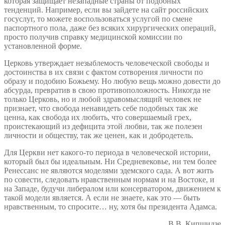
которая защищает незападные страны от подобных
тенденций. Например, если вы зайдете на сайт российских
госуслуг, то можете воспользоваться услугой по смене
паспортного пола, даже без всяких хирургических операций,
просто получив справку медицинской комиссии по
установленной форме.
Церковь утверждает незыблемость человеческой свободы и
достоинства в их связи с фактом сотворения личности по
образу и подобию Божьему. Но любую вещь можно довести до
абсурда, превратив в свою противоположность. Никогда не
только Церковь, но и любой здравомыслящий человек не
признает, что свобода ненавидеть себе подобных так же
ценна, как свобода их любить, что совершаемый грех,
проистекающий из дефицита этой любви, так же полезен
личности и обществу, так же ценен, как и добродетель.
Для Церкви нет какого-то периода в человеческой истории,
который был бы идеальным. Ни Средневековье, ни тем более
Ренессанс не являются моделями эдемского сада. А вот жить
по совести, следовать нравственным нормам и на Востоке, и
на Западе, будучи либералом или консерватором, движением к
такой модели является. А если не знаете, как это — быть
нравственным, то спросите… ну, хотя бы президента Адамса.
В.В. Кипшидзе