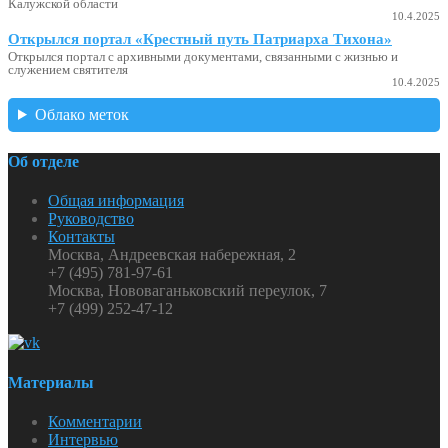
Калужской области
10.4.2025
Открылся портал «Крестный путь Патриарха Тихона»
Открылся портал с архивными документами, связанными с жизнью и
служением святителя
10.4.2025
Облако меток
Об отделе
Общая информация
Руководство
Контакты
Москва, Андреевская набережная, 2
+7 (495) 781-97-61
Москва, Нововаганьковский переулок, 7
+7 (499) 252-47-12
Материалы
Комментарии
Интервью