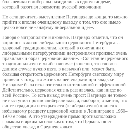
большевики и либералы находились в одном тандеме,
который разогнал локомотив русской революции.
Но если дочитать выступление Патриарха до конца, то можно
прийти к вполне очевидному выводу о том, что оно имело
целью вовсе не «анафему либеральной идее».
Говоря о митрополите Никодиме, Патриарх отметил, что он
«привнес в жизнь либерального церковного Петербурга…
здоровый традиционализм, который в сочетании с
либеральными петербургскими настроениями произвел очень
правильный образ церковной жизни». «Сочетание церковного
традиционализма и «либерализма» (конечно, это слово в
данном случае нужно взять в кавычки) или, может быть,
большая открытость церковного Петербурга светскому миру
привели к тому, что жизнь нашей епархии при владыке
Никодиме была исключительно интенсивной и эффективной.
Действительно, церковная жизнь развивалась, как нигде во
всей России». То есть вывод очень прост: Патриарх не только
не выступил против «либерализма», а, наоборот, отметил, что
синтез традиции и открытости («либерализма») привел к
небывалому расцвету церковной жизни в Ленинграде в 1960–
1970-е годы. А это утверждение прямо противоположно
громким и ярким заголовкам о том, что Церковь тянет
общество «назад в Средневековье».