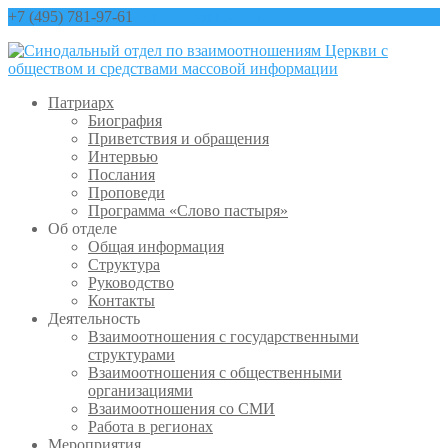
+7 (495) 781-97-61
contact@sinfo-mp.ru
Патриарх
Биография
Приветствия и обращения
Интервью
Послания
Проповеди
Программа «Слово пастыря»
Об отделе
Общая информация
Структура
Руководство
Контакты
Деятельность
Взаимоотношения с государственными
структурами
Взаимоотношения с общественными
организациями
Взаимоотношения со СМИ
Работа в регионах
Мероприятия