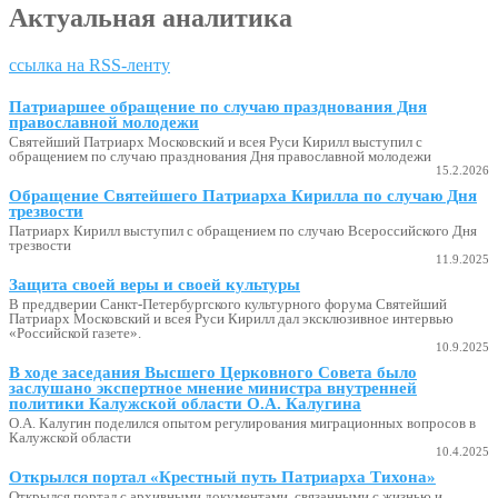
Актуальная аналитика
ссылка на RSS-ленту
Патриаршее обращение по случаю празднования Дня
православной молодежи
Святейший Патриарх Московский и всея Руси Кирилл выступил с
обращением по случаю празднования Дня православной молодежи
15.2.2026
Обращение Святейшего Патриарха Кирилла по случаю Дня
трезвости
Патриарх Кирилл выступил с обращением по случаю Всероссийского Дня
трезвости
11.9.2025
Защита своей веры и своей культуры
В преддверии Санкт-Петербургского культурного форума Святейший
Патриарх Московский и всея Руси Кирилл дал эксклюзивное интервью
«Российской газете».
10.9.2025
В ходе заседания Высшего Церковного Совета было
заслушано экспертное мнение министра внутренней
политики Калужской области О.А. Калугина
О.А. Калугин поделился опытом регулирования миграционных вопросов в
Калужской области
10.4.2025
Открылся портал «Крестный путь Патриарха Тихона»
Открылся портал с архивными документами, связанными с жизнью и