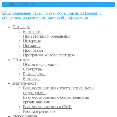
+7 (495) 781-97-61
contact@sinfo-mp.ru
Патриарх
Биография
Приветствия и обращения
Интервью
Послания
Проповеди
Программа «Слово пастыря»
Об отделе
Общая информация
Структура
Руководство
Контакты
Деятельность
Взаимоотношения с государственными
структурами
Взаимоотношения с общественными
организациями
Взаимоотношения со СМИ
Работа в регионах
Мероприятия