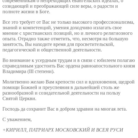
современникам о непреходящих евангельских идеалах, о
созидающей и преображающей силе веры, о радости и
полноте жизни в Боге.
Все это требует от Вас не только высокого профессионализма,
знаний и компетенций, умения доходчиво излагать свое
мнение с христианских позиций, но и личного религиозного
опыта. Отрадно также отметить, что, несмотря на большую
занятость, Вы находите время для просветительской,
педагогической и общественной деятельности.
Во внимание к усердным трудам и в связи с юбилеем полагаю
справедливым удостоить Вас ордена равноапостольного князя
Владимира (III степени).
Молитвенно желаю Вам крепости сил и вдохновения, щедрой
помощи Божией и преуспеяния в дальнейшей столь же
разнообразной и созидательной деятельности на пользу
Святой Церкви.
Господь да сохранит Вас в добром здравии на многая лета.
С уважением,
+КИРИЛЛ, ПАТРИАРХ МОСКОВСКИЙ И ВСЕЯ РУСИ