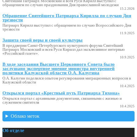
Святейший Патриарх Московский и всея Руси Кирилл выступил с
обращением по случаю празднования Дня православной молодежи
15.2.2026
Обращение Святейшего Патриарха Кирилла по случаю Дня
трезвости
Патриарх Кирилл выступил с обращением по случаю Всероссийского Дня
трезвости
11.9.2025
Защита своей веры и своей культуры
В преддверии Санкт-Петербургского культурного форума Святейший
Патриарх Московский и всея Руси Кирилл дал эксклюзивное интервью
«Российской газете».
10.9.2025
В ходе заседания Высшего Церковного Совета было
заслушано экспертное мнение министра внутренней
политики Калужской области О.А. Калугина
О.А. Калугин поделился опытом регулирования миграционных вопросов в
Калужской области
10.4.2025
Открылся портал «Крестный путь Патриарха Тихона»
Открылся портал с архивными документами, связанными с жизнью и
служением святителя
10.4.2025
Облако меток
Об отделе