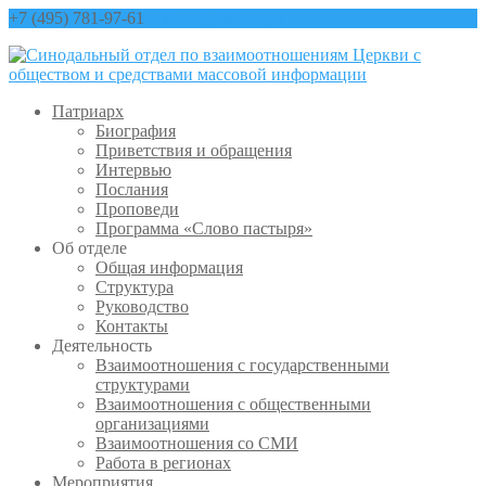
+7 (495) 781-97-61
contact@sinfo-mp.ru
Патриарх
Биография
Приветствия и обращения
Интервью
Послания
Проповеди
Программа «Слово пастыря»
Об отделе
Общая информация
Структура
Руководство
Контакты
Деятельность
Взаимоотношения с государственными
структурами
Взаимоотношения с общественными
организациями
Взаимоотношения со СМИ
Работа в регионах
Мероприятия