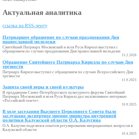
Актуальная аналитика
ссылка на RSS-ленту
Патриаршее обращение по случаю празднования Дня
православной молодежи
Святейший Патриарх Московский и всея Руси Кирилл выступил с
обращением по случаю празднования Дня православной молодежи
15.2.2026
Обращение Святейшего Патриарха Кирилла по случаю Дня
трезвости
Патриарх Кирилл выступил с обращением по случаю Всероссийского Дня
трезвости
11.9.2025
Защита своей веры и своей культуры
В преддверии Санкт-Петербургского культурного форума Святейший
Патриарх Московский и всея Руси Кирилл дал эксклюзивное интервью
«Российской газете».
10.9.2025
В ходе заседания Высшего Церковного Совета было
заслушано экспертное мнение министра внутренней
политики Калужской области О.А. Калугина
О.А. Калугин поделился опытом регулирования миграционных вопросов в
Калужской области
10.4.2025