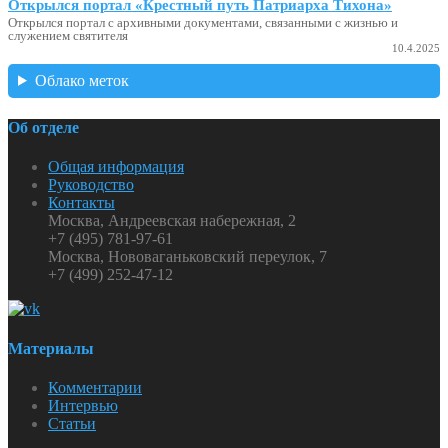
Открылся портал «Крестный путь Патриарха Тихона»
Открылся портал с архивными документами, связанными с жизнью и
служением святителя
10.4.2025
Облако меток
Об отделе
Общая информация
Руководство
Контакты
Москва, Андреевская набережная, 2
+7 (495) 781-97-61
Москва, Нововаганьковский переулок, 7
+7 (499) 252-47-12
Материалы
Комментарии
Интервью
Статьи