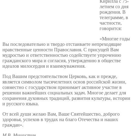
Кирилла с 75-
летием со дня
рождения. В
телеграмме, в
частности,
говорится:
«Многие годы
Вы последовательно и твердо отстаиваете непреходящие
нравственные ценности Православия. С присущей Вам
мудростью и ответственностью содействуете упрочению
гражданского мира и согласия, утверждению в обществе
идеалов милосердия и взаимоуважения.
Под Вашим предстоятельством Церковь, как и прежде,
является символом тысячелетних основ российской жизни,
совместно с государством принимает активное участие в
решении важнейших социальных задач. Многое делает для
сохранения духовных традиций, развития культуры, истории
и русского языка.
От всей души желаю Вам, Ваше Святейшество, доброго
здоровья, успехов в трудах на благо Отечества и наших
граждан».
М.В. Мишустин