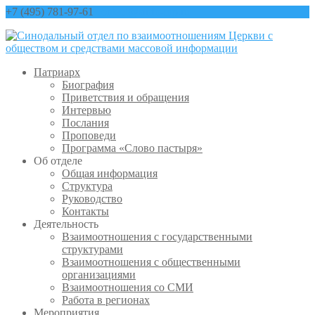
+7 (495) 781-97-61
contact@sinfo-mp.ru
Патриарх
Биография
Приветствия и обращения
Интервью
Послания
Проповеди
Программа «Слово пастыря»
Об отделе
Общая информация
Структура
Руководство
Контакты
Деятельность
Взаимоотношения с государственными
структурами
Взаимоотношения с общественными
организациями
Взаимоотношения со СМИ
Работа в регионах
Мероприятия