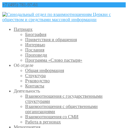
+7 (495) 781-97-61
contact@sinfo-mp.ru
Патриарх
Биография
Приветствия и обращения
Интервью
Послания
Проповеди
Программа «Слово пастыря»
Об отделе
Общая информация
Структура
Руководство
Контакты
Деятельность
Взаимоотношения с государственными
структурами
Взаимоотношения с общественными
организациями
Взаимоотношения со СМИ
Работа в регионах
Мероприятия