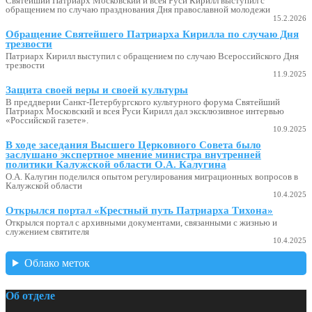
Святейший Патриарх Московский и всея Руси Кирилл выступил с
обращением по случаю празднования Дня православной молодежи
15.2.2026
Обращение Святейшего Патриарха Кирилла по случаю Дня
трезвости
Патриарх Кирилл выступил с обращением по случаю Всероссийского Дня
трезвости
11.9.2025
Защита своей веры и своей культуры
В преддверии Санкт-Петербургского культурного форума Святейший
Патриарх Московский и всея Руси Кирилл дал эксклюзивное интервью
«Российской газете».
10.9.2025
В ходе заседания Высшего Церковного Совета было
заслушано экспертное мнение министра внутренней
политики Калужской области О.А. Калугина
О.А. Калугин поделился опытом регулирования миграционных вопросов в
Калужской области
10.4.2025
Открылся портал «Крестный путь Патриарха Тихона»
Открылся портал с архивными документами, связанными с жизнью и
служением святителя
10.4.2025
Облако меток
Об отделе